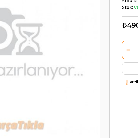
Stok K
Stok:
V
₺49
Krit