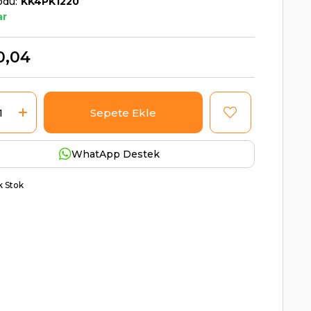
odu
KK4PK1220
ar
0,04
WhatApp Destek
ik Stok