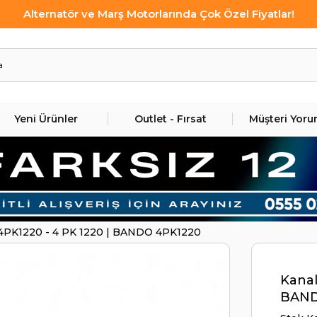
Alternatör ve Marş Motorlarında Çok Özel Fiyatlar!
Yeni Ürünler
Outlet - Fırsat
Müşteri Yoru
şı 4PK1220 - 4 PK 1220 | BANDO 4PK1220
Kanal
BAND