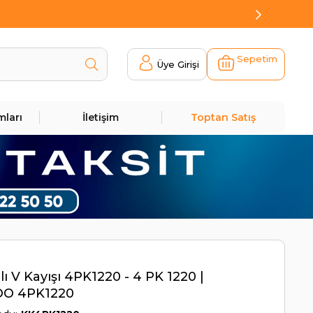
Sepetim
Üye Girişi
mları
İletişim
Toptan Satış
lı V Kayışı 4PK1220 - 4 PK 1220 |
O 4PK1220