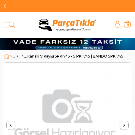
Kanallı V Kayışı 5PK1745 - 5 PK 1745 | BANDO 5PK1745
‹
›