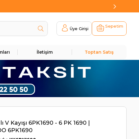
Sepetim
Üye Girişi
mları
İletişim
Toptan Satış
lı V Kayışı 6PK1690 - 6 PK 1690 |
O 6PK1690