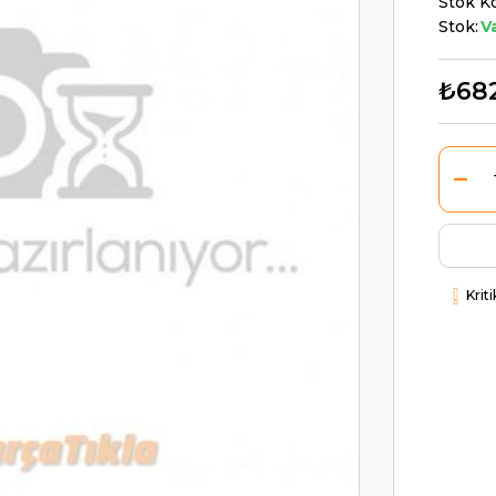
Stok K
Stok:
V
₺68
Krit