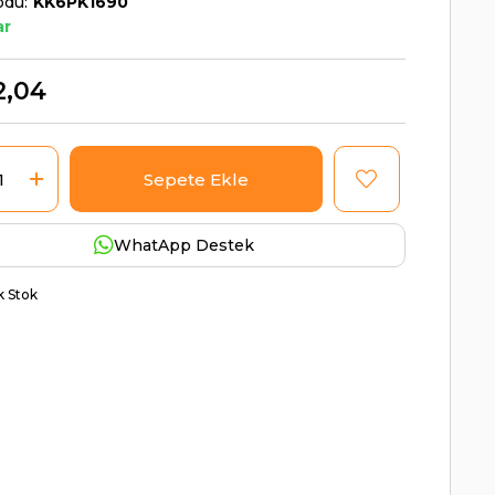
odu
KK6PK1690
ar
2,04
WhatApp Destek
ik Stok