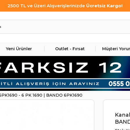
2500 TL ve Üzeri Alışverişlerinizde
Ücretsiz Kargo!
Yeni Ürünler
Outlet - Fırsat
Müşteri Yoru
şı 6PK1690 - 6 PK 1690 | BANDO 6PK1690
Kanal
BAND