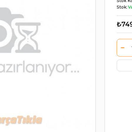
Stok K
Stok:
V
₺749