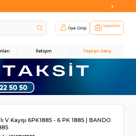
Sepetim
Üye Girişi
mları
İletişim
Toptan Satış
lı V Kayışı 6PK1885 - 6 PK 1885 | BANDO
885