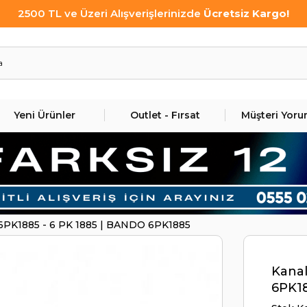
2500 TL ve Üzeri Alışverişlerinizde
Ücretsiz Kargo!
Yeni Ürünler
Outlet - Fırsat
Müşteri Yoru
ı 6PK1885 - 6 PK 1885 | BANDO 6PK1885
Kanal
6PK1