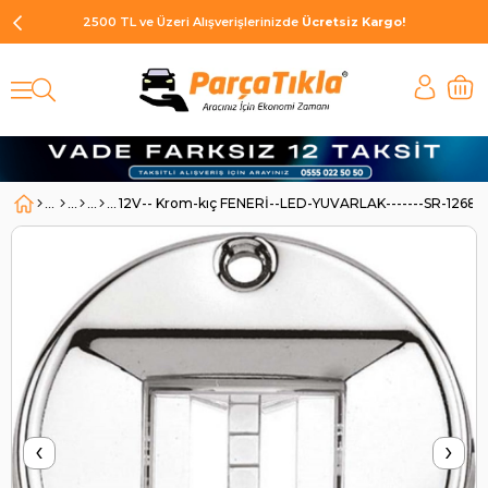
2500 TL ve Üzeri Alışverişlerinizde
Ücretsiz Kargo!
12V-- Krom-kıç FENERİ--LED-YUVARLAK-------SR-12680 
‹
›