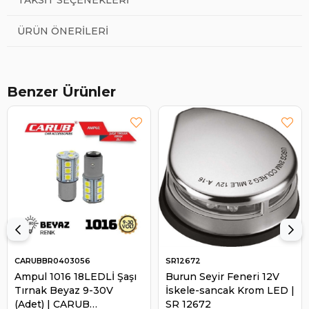
ÜRÜN ÖNERILERI
Benzer Ürünler
CARUBBR0403056
SR12672
Ampul 1016 18LEDLİ Şaşı
Burun Seyir Feneri 12V
Tırnak Beyaz 9-30V
İskele-sancak Krom LED |
(Adet) | CARUB
SR 12672