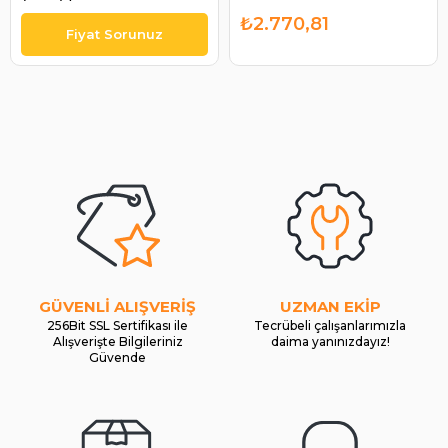
BR0403056
₺2.770,81
GÜVENLİ ALIŞVERİŞ
UZMAN EKİP
256Bit SSL Sertifikası ile
Tecrübeli çalışanlarımızla
Alışverişte Bilgileriniz
daima yanınızdayız!
Güvende