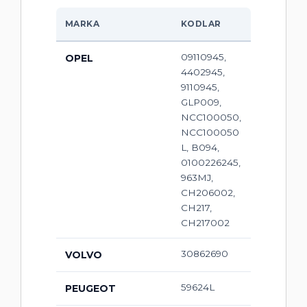
MARKA
KODLAR
09110945,
OPEL
4402945,
9110945,
GLP009,
NCC100050,
NCC100050
L, B094,
0100226245,
963MJ,
CH206002,
CH217,
CH217002
30862690
VOLVO
59624L
PEUGEOT