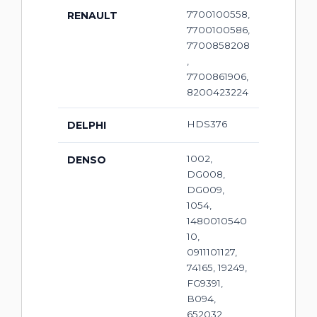
7700100558,
RENAULT
7700100586,
7700858208
,
7700861906,
8200423224
HDS376
DELPHI
1002,
DENSO
DG008,
DG009,
1054,
1480010540
10,
0911101127,
74165, 19249,
FG9391,
B094,
652032,