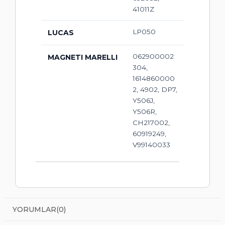
41011Z
LP050
LUCAS
062900002
MAGNETI MARELLI
304,
1614860000
2, 4902, DP7,
Y506J,
Y506R,
CH217002,
60919249,
V99140033
YORUMLAR
(0)