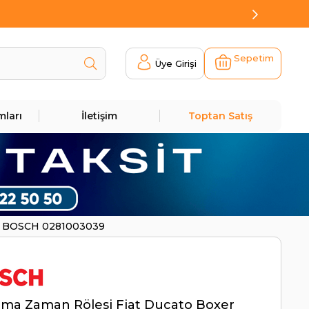
Sepetim
Üye Girişi
mları
İletişim
Toptan Satış
 | BOSCH 0281003039
rma Zaman Rölesi Fiat Ducato Boxer