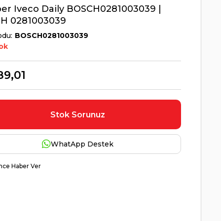
er Iveco Daily BOSCH0281003039 |
H 0281003039
odu
BOSCH0281003039
ok
89,01
Stok Sorunuz
WhatApp Destek
nce Haber Ver