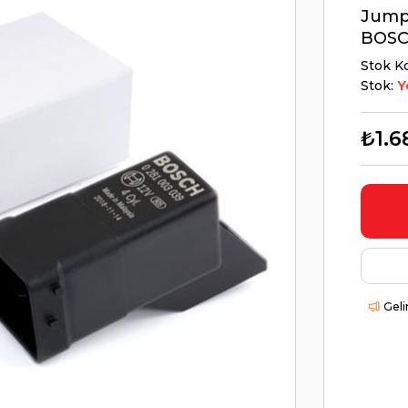
Jump
BOSC
Stok K
Stok:
Y
₺1.6
Geli