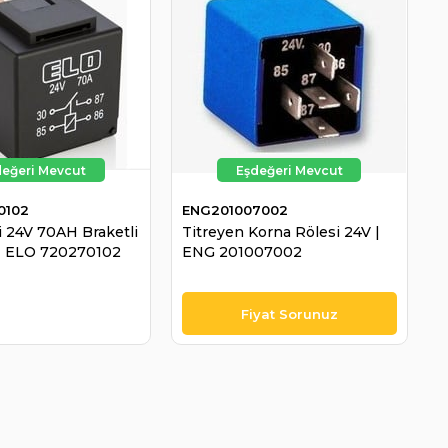
0102
ENG201007002
i 24V 70AH Braketli
Titreyen Korna Rölesi 24V |
 | ELO 720270102
ENG 201007002