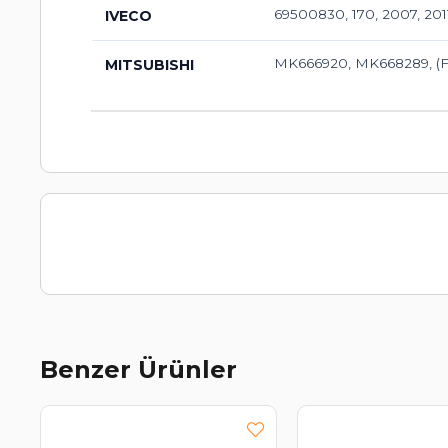
69500830, 170, 2007, 201
IVECO
MK666920, MK668289, (FB
MITSUBISHI
Benzer Ürünler