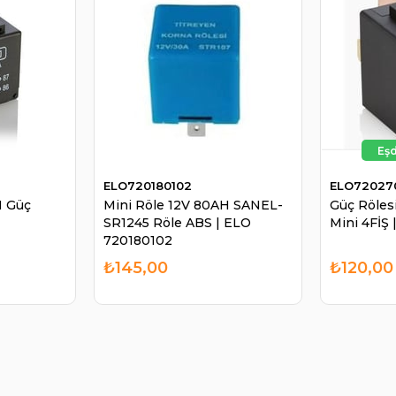
ELO720180102
ELO72027
H Güç
Mini Röle 12V 80AH SANEL-
Güç Röles
SR1245 Röle ABS | ELO
Mini 4FİŞ
720180102
₺145,00
₺120,00