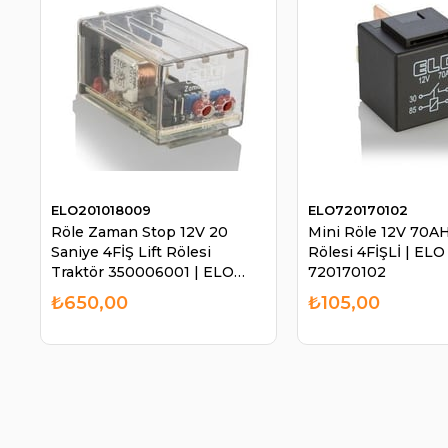
ELO201018009
ELO720170102
Röle Zaman Stop 12V 20
Mini Röle 12V 70A
Saniye 4FİŞ Lift Rölesi
Rölesi 4FİŞLİ | ELO
Traktör 350006001 | ELO
720170102
201018009
₺650,00
₺105,00