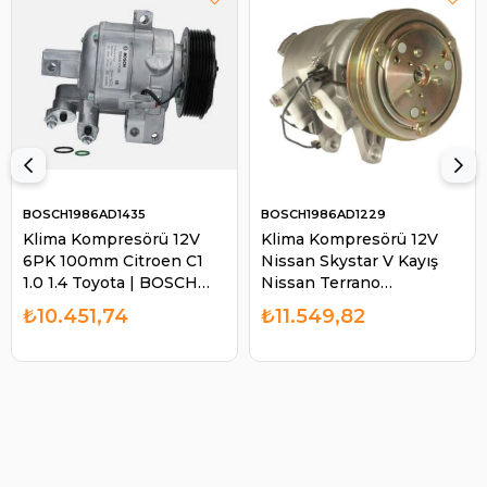
BOSCH1986AD1435
BOSCH1986AD1229
Klima Kompresörü 12V
Klima Kompresörü 12V
6PK 100mm Citroen C1
Nissan Skystar V Kayış
1.0 1.4 Toyota | BOSCH
Nissan Terrano
1986AD1435
926000F000
₺10.451,74
₺11.549,82
926000F001-9260056G11
9260036M00-
9260036M02
9260040L01 | BOSCH
1986AD1229