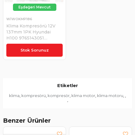
WİWOKMP186
Klima Kompresörü 12V
137mm 1PK Hyundai
H100 9765143051
977014A151 | WİWO
KMP186
Stok Sorunuz
Etiketler
klima
kompresörü
kompresör
klima motor
klima motoru
,
,
,
,
,
,
,
Benzer Ürünler