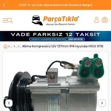
2500 TL ve Üzeri Alışverişlerinizde
Ücretsiz Kargo!
Klima Kompresörü 12V 137mm 1PK Hyundai H100 97651430
‹
›