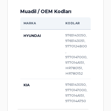
Muadil / OEM Kodları
MARKA
KODLAR
9765143050,
HYUNDAI
9765143051,
9770124B00
,
9770147000,
977014A151,
HR780151,
HR780152
9765143050,
KIA
9770147000,
977014A151,
977014A750