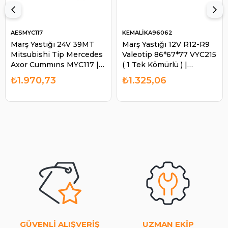
AESMYC117
KEMALİKA96062
Marş Yastığı 24V 39MT
Marş Yastığı 12V R12-R9
Mitsubishi Tip Mercedes
Valeotip 86*67*77 VYC215
Axor Cummıns MYC117 |
( 1 Tek Kömürlü ) |
AES MYC117
KEMALİ KA96062
₺1.970,73
₺1.325,06
GÜVENLİ ALIŞVERİŞ
UZMAN EKİP