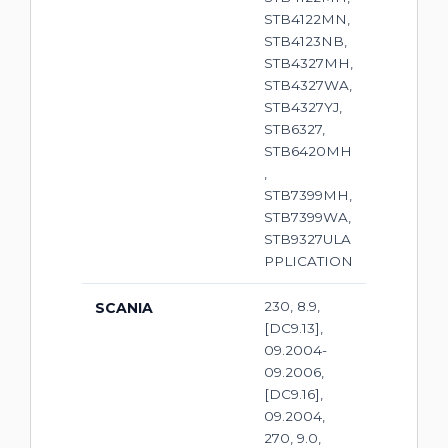
STB4122MN,
STB4123NB,
STB4327MH,
STB4327WA,
STB4327YJ,
STB6327,
STB6420MH
,
STB7399MH,
STB7399WA,
STB9327ULA
PPLICATION
230, 8.9,
SCANIA
[DC9.13],
09.2004-
09.2006,
[DC9.16],
09.2004,
270, 9.0,