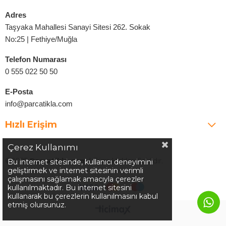
Adres
Taşyaka Mahallesi Sanayi Sitesi 262. Sokak
No:25 | Fethiye/Muğla
Telefon Numarası
0 555 022 50 50
E-Posta
info@parcatikla.com
Hızlı Erişim
Çerez Kullanımı
©2025
Parcatikla.com
| Tüm Hakları Saklıdır.
Bu internet sitesinde, kullanıcı deneyimini
geliştirmek ve internet sitesinin verimli
çalışmasını sağlamak amacıyla çerezler
kullanılmaktadır. Bu internet sitesini
kullanarak bu çerezlerin kullanılmasını kabul
etmiş olursunuz.