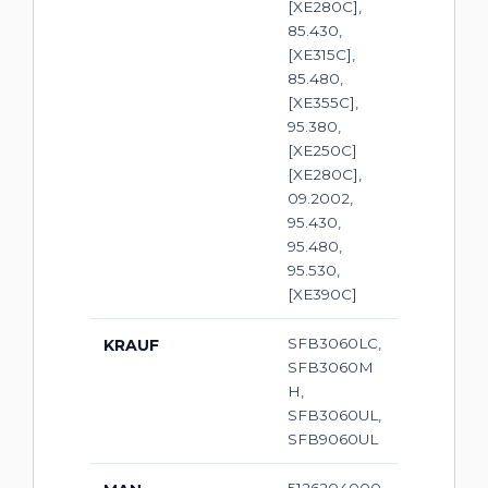
[XE280C],
85.430,
[XE315C],
85.480,
[XE355C],
95.380,
[XE250C]
[XE280C],
09.2002,
95.430,
95.480,
95.530,
[XE390C]
SFB3060LC,
KRAUF
SFB3060M
H,
SFB3060UL,
SFB9060UL
5126204000