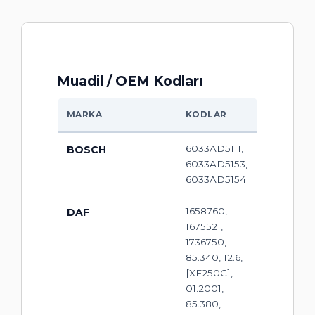
Muadil / OEM Kodları
MARKA
KODLAR
6033AD5111,
BOSCH
6033AD5153,
6033AD5154
1658760,
DAF
1675521,
1736750,
85.340, 12.6,
[XE250C],
01.2001,
85.380,