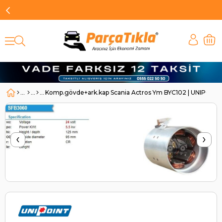
Komp.gövde+ark.kap Scania Actros Ym BYC102 | UNIPOINT
‹
›