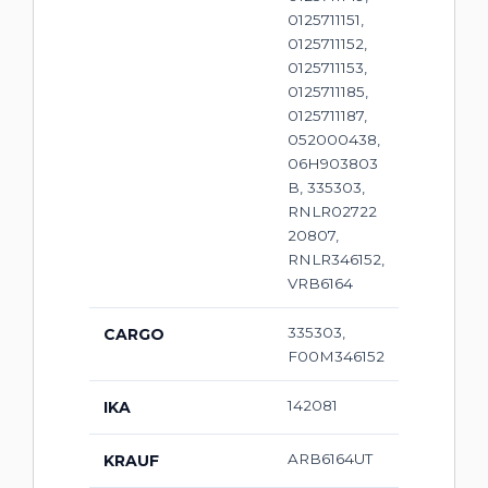
0125711151,
0125711152,
0125711153,
0125711185,
0125711187,
052000438,
06H903803
B, 335303,
RNLR02722
20807,
RNLR346152,
VRB6164
335303,
CARGO
F00M346152
142081
IKA
ARB6164UT
KRAUF