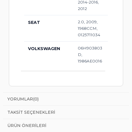
2014-2016,
2012
2.0, 2009,
SEAT
1968CCM,
0125711034
06H903803
VOLKSWAGEN
D,
1986AE0016
YORUMLAR
(0)
TAKSIT SEÇENEKLERI
ÜRÜN ÖNERILERI