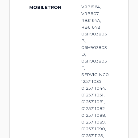
VRB6164,
MOBILETRON
VRB807,
RB6164A,
RB6164B,
06H903803
B,
06H903803
D,
06H903803
E,
SERVICING0
125711035,
0125711044,
0125711051,
0125711081,
0125711082,
0125711088,
0125711089,
0125711090,
0125711125,