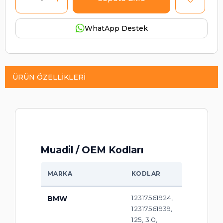
WhatApp Destek
ÜRÜN ÖZELLIKLERI
Muadil / OEM Kodları
MARKA
KODLAR
12317561924,
BMW
12317561939,
125, 3.0,