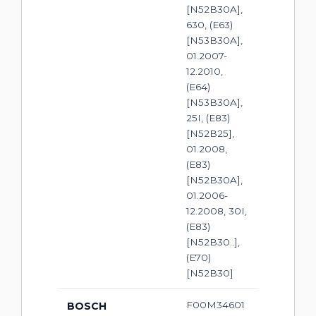
[N52B30A],
630, (E63)
[N53B30A],
01.2007-
12.2010,
(E64)
[N53B30A],
25I, (E83)
[N52B25],
01.2008,
(E83)
[N52B30A],
01.2006-
12.2008, 30I,
(E83)
[N52B30..],
(E70)
[N52B30]
F00M34601
BOSCH