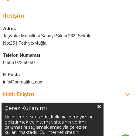
İletişim
Adres
Taşyaka Mahallesi Sanayi Sitesi 262. Sokak
No:25 | Fethiye/Muğla
Telefon Numarası
0 555 022 50 50
E-Posta
info@parcatikla.com
Hızlı Erişim
Çerez Kullanımı
©2025
Parcatikla.com
| Tüm Hakları Saklıdır.
Bu internet sitesinde, kullanıcı deneyimini
geliştirmek ve internet sitesinin verimli
çalışmasını sağlamak amacıyla çerezler
kullanılmaktadır. Bu internet sitesini