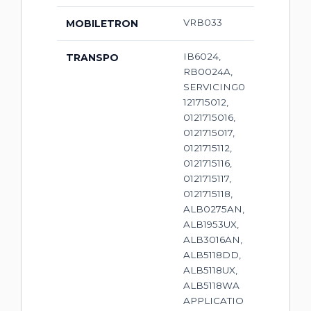
VRB033
MOBILETRON
IB6024,
TRANSPO
RB0024A,
SERVICING0
121715012,
0121715016,
0121715017,
0121715112,
0121715116,
0121715117,
0121715118,
ALB0275AN,
ALB1953UX,
ALB3016AN,
ALB5118DD,
ALB5118UX,
ALB5118WA
APPLICATIO