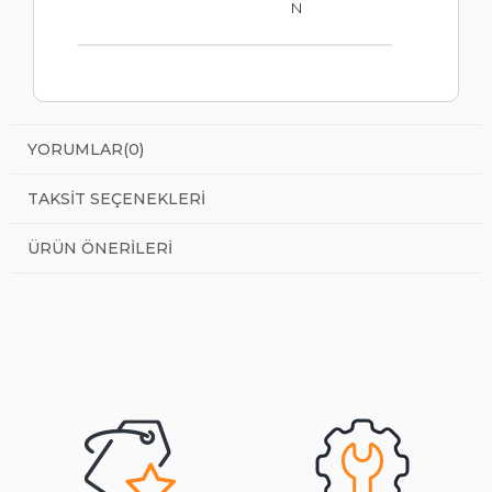
N
YORUMLAR
(0)
TAKSIT SEÇENEKLERI
ÜRÜN ÖNERILERI