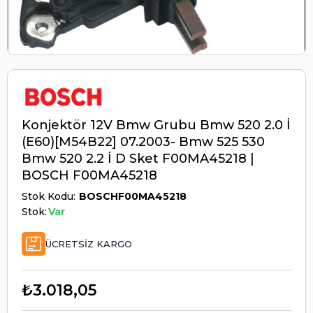
Konjektör 12V Bmw Grubu Bmw 520 2.0 İ
(E60)[M54B22] 07.2003- Bmw 525 530
Bmw 520 2.2 İ D Sket F00MA45218 |
BOSCH F00MA45218
Stok Kodu
BOSCHF00MA45218
Stok:
Var
ÜCRETSIZ KARGO
₺3.018,05