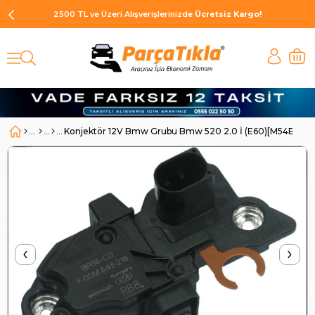
2500 TL ve Üzeri Alışverişlerinizde
Ücretsiz Kargo!
Konjektör 12V Bmw Grubu Bmw 520 2.0 İ (E60)[M54B22]
‹
›