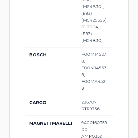
[M54B30],
(E83)
[M54256S5],
01.2004,
(E83)
[M54B30]
F00M14527
BOSCH
8,
F00M14567
8,
F00MA4521
8
236707,
CARGO
RTR9756
9400160359
MAGNETI MARELLI
00,
AMP0359