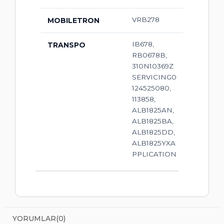
VRB278
MOBILETRON
IB678,
TRANSPO
RB0678B,
310N10369Z
SERVICING0
124525080,
113858,
ALB1825AN,
ALB1825BA,
ALB1825DD,
ALB1825YXA
PPLICATION
YORUMLAR
(0)