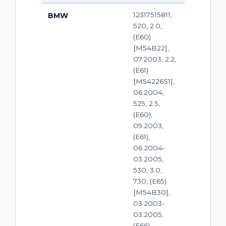
12317515811,
BMW
520, 2.0,
(E60)
[M54B22],
07.2003, 2.2,
(E61)
[M54226S1],
06.2004,
525, 2.5,
(E60),
09.2003,
(E61),
06.2004-
03.2005,
530, 3.0,
730, (E65)
[M54B30],
03.2003-
03.2005,
(E66)