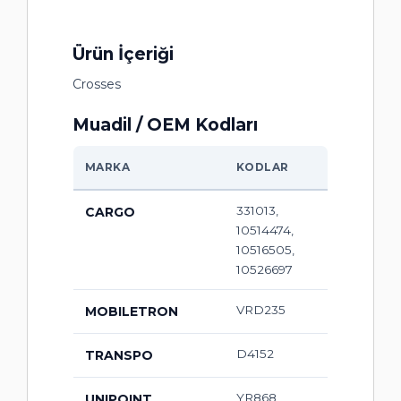
Ürün İçeriği
Crosses
Muadil / OEM Kodları
MARKA
KODLAR
331013,
CARGO
10514474,
10516505,
10526697
VRD235
MOBILETRON
D4152
TRANSPO
YR868,
UNIPOINT