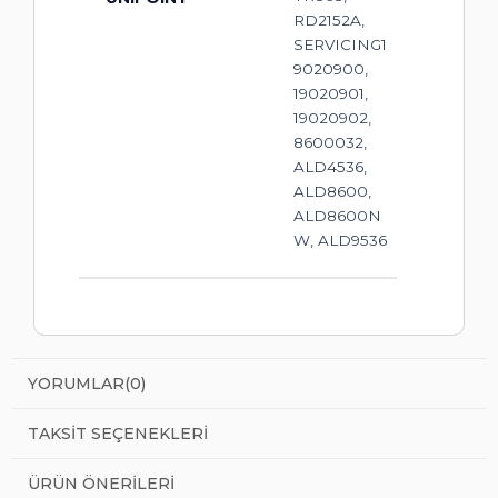
RD2152A,
SERVICING1
9020900,
19020901,
19020902,
8600032,
ALD4536,
ALD8600,
ALD8600N
W, ALD9536
YORUMLAR
(0)
TAKSIT SEÇENEKLERI
ÜRÜN ÖNERILERI