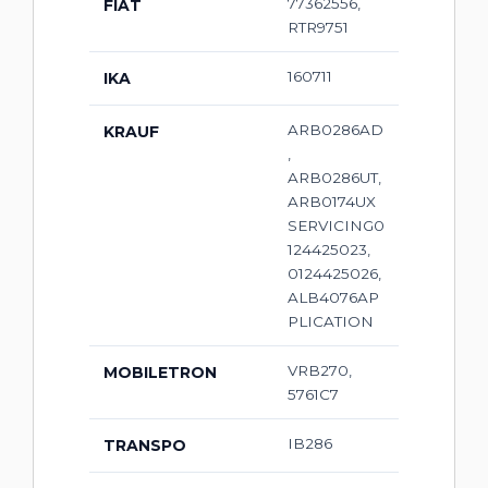
77362556,
FIAT
RTR9751
160711
IKA
ARB0286AD
KRAUF
,
ARB0286UT,
ARB0174UX
SERVICING0
124425023,
0124425026,
ALB4076AP
PLICATION
VRB270,
MOBILETRON
5761C7
IB286
TRANSPO