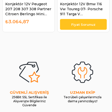
Konjektör 12V Peugeot
Konjektör 12V Bmw 116
207 208 307 308 Partner
Vw Toureg 07- Porsche
Citroen Berlingo Mini
911 Targa V
Cooper 1986AE0037
(997)CARRERA 4 [MA1.02]
₺3.064,87
F00M346065 | BOSCH
08-12 Porsche 911 Targa
F00M346065
V (997) 3.8 Carrera |
BOSCH F00M346140
GÜVENLİ ALIŞVERİŞ
UZMAN EKİP
256Bit SSL Sertifikası ile
Tecrübeli çalışanlarımızla
Alışverişte Bilgileriniz
daima yanınızdayız!
Güvende