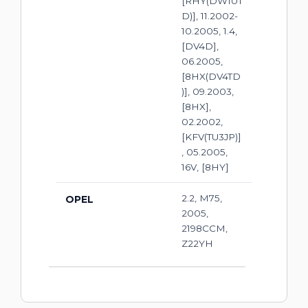
[RHY(DW10T
D)], 11.2002-
10.2005, 1.4,
[DV4D],
06.2005,
[8HX(DV4TD
)], 09.2003,
[8HX],
02.2002,
[KFV(TU3JP)]
, 05.2005,
16V, [8HY]
2.2, M75,
OPEL
2005,
2198CCM,
Z22YH