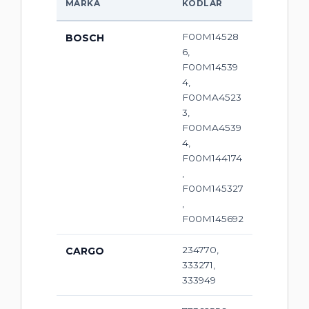
MARKA
KODLAR
F00M14528
BOSCH
6,
F00M14539
4,
F00MA4523
3,
F00MA4539
4,
F00M144174
,
F00M145327
,
F00M145692
234770,
CARGO
333271,
333949