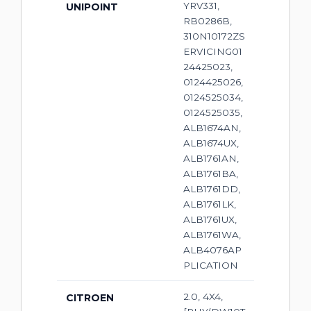
YRV331,
UNIPOINT
RB0286B,
310N10172ZS
ERVICING01
24425023,
0124425026,
0124525034,
0124525035,
ALB1674AN,
ALB1674UX,
ALB1761AN,
ALB1761BA,
ALB1761DD,
ALB1761LK,
ALB1761UX,
ALB1761WA,
ALB4076AP
PLICATION
2.0, 4X4,
CITROEN