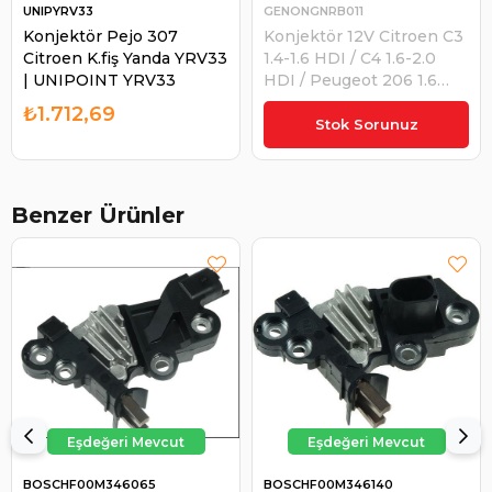
UNIPYRV33
GENONGNRB011
Konjektör Pejo 307
Konjektör 12V Citroen C3
Citroen K.fiş Yanda YRV33
1.4-1.6 HDI / C4 1.6-2.0
| UNIPOINT YRV33
HDI / Peugeot 206 1.6
HDI / 307 1.6-2.0 HDI (L.
₺1.712,69
₺1.458,67
Fr) | GENON GNRB011
Stok Sorunuz
Benzer Ürünler
BOSCHF00M346065
BOSCHF00M346140