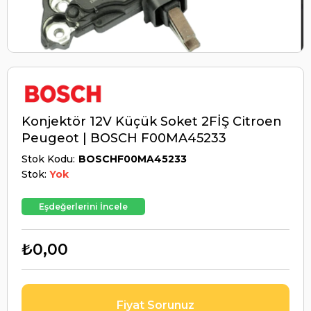
Konjektör 12V Küçük Soket 2FİŞ Citroen
Peugeot | BOSCH F00MA45233
Stok Kodu
BOSCHF00MA45233
Stok:
Yok
Eşdeğerlerini İncele
₺0,00
Fiyat Sorunuz