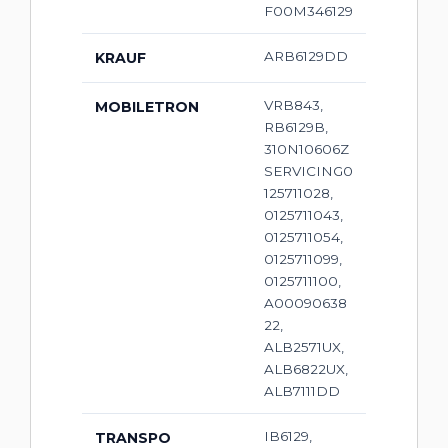
F00M346129
ARB6129DD
KRAUF
VRB843,
MOBILETRON
RB6129B,
310N10606Z
SERVICING0
125711028,
0125711043,
0125711054,
0125711099,
0125711100,
A00090638
22,
ALB2571UX,
ALB6822UX,
ALB7111DD
IB6129,
TRANSPO