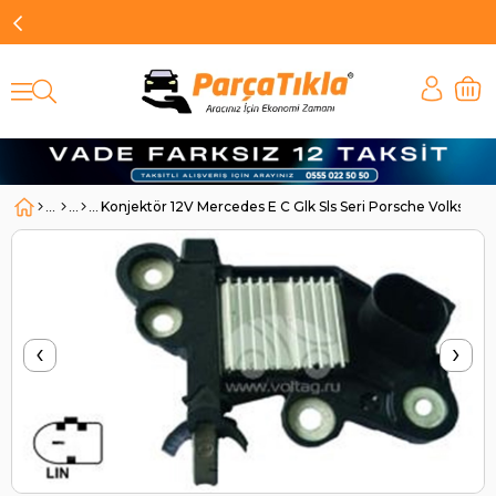
Konjektör 12V Mercedes E C Glk Sls Seri Porsche Volkswa
‹
›