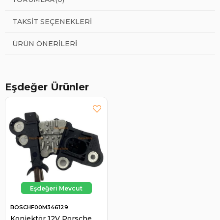
TAKSIT SEÇENEKLERI
ÜRÜN ÖNERILERI
Eşdeğer Ürünler
BOSCHF00M346129
Konjektör 12V Porsche