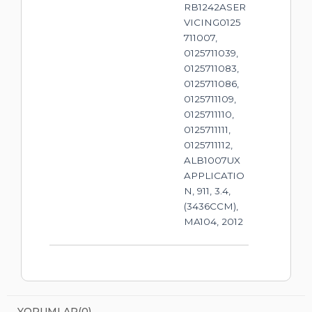
RB1242ASER
VICING0125
711007,
0125711039,
0125711083,
0125711086,
0125711109,
0125711110,
0125711111,
0125711112,
ALB1007UX
APPLICATIO
N, 911, 3.4,
(3436CCM),
MA104, 2012
YORUMLAR
(0)