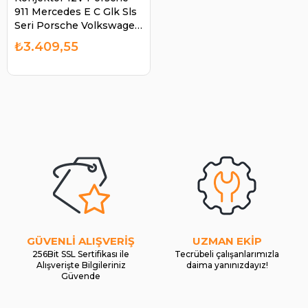
911 Mercedes E C Glk Sls
Seri Porsche Volkswagen
Passat 20 TDI 05-10, Audi
₺3.409,55
A4,A6 F00M346129 |
BOSCH F00M346129
GÜVENLİ ALIŞVERİŞ
UZMAN EKİP
256Bit SSL Sertifikası ile
Tecrübeli çalışanlarımızla
Alışverişte Bilgileriniz
daima yanınızdayız!
Güvende