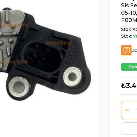
Sls S
05-10
F00M
Stok K
Stok:
V
ÜC
Eşde
₺3.4