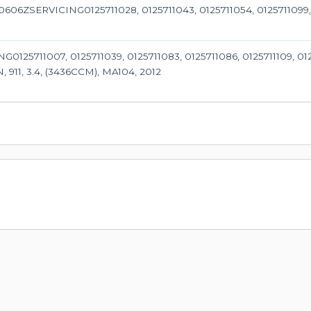
606ZSERVICING0125711028, 0125711043, 0125711054, 0125711099
125711007, 0125711039, 0125711083, 0125711086, 0125711109, 012571
11, 3.4, (3436CCM), MA104, 2012