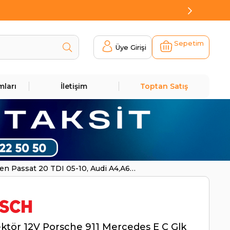
Sepetim
Üye Girişi
mları
İletişim
Toptan Satış
en Passat 20 TDI 05-10, Audi A4,A6
ktör 12V Porsche 911 Mercedes E C Glk