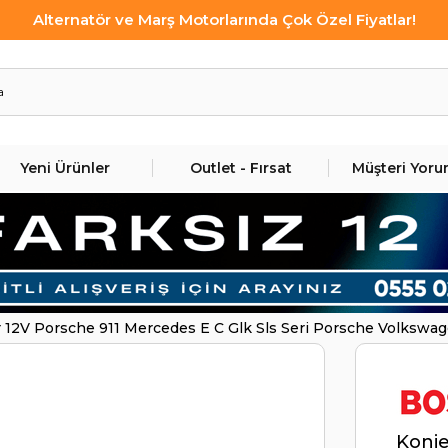
Alternatör ve Marş Motorlarında Çok Özel Fiyatlar!
Yeni Ürünler
Outlet - Fırsat
Müşteri Yoru
 12V Porsche 911 Mercedes E C Glk Sls Seri Porsche Volkswag
129 | BOSCH F00M346129
Konje