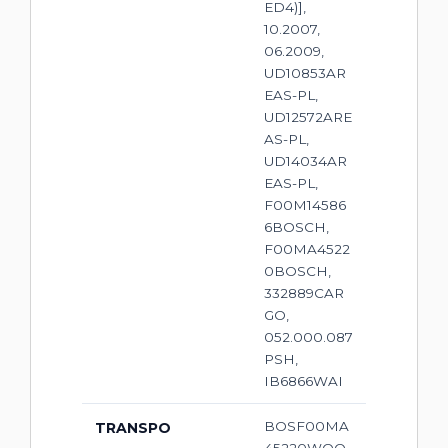
ED4)],
10.2007,
06.2009,
UD10853AR
EAS-PL,
UD12572ARE
AS-PL,
UD14034AR
EAS-PL,
F00M14586
6BOSCH,
F00MA4522
0BOSCH,
332889CAR
GO,
052.000.087
PSH,
IB6866WAI
BOSF00MA
TRANSPO
45220WOO