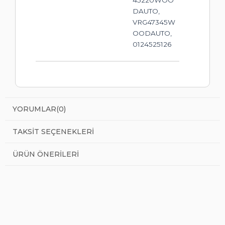
DAUTO,
VRG47345W
OODAUTO,
0124525126
YORUMLAR
(0)
TAKSIT SEÇENEKLERI
ÜRÜN ÖNERILERI