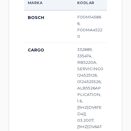
MARKA
KODLAR
F00M14586
BOSCH
6,
F00MA4522
0
332889,
CARGO
335474,
RB5220A,
SERVICING0
124525126,
0124525526,
ALB5526AP
PLICATION,
1.6,
[9HZ(DV6TE
D4)],
03.2007,
[9HZ(DV6AT