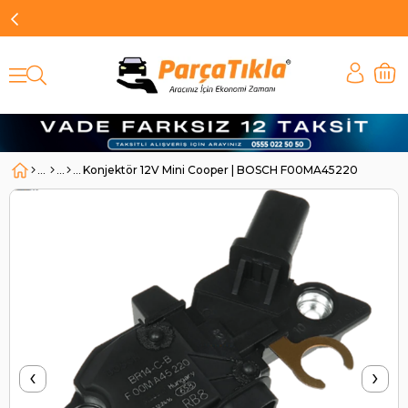
Konjektör 12V Mini Cooper | BOSCH F00MA45220
‹
›