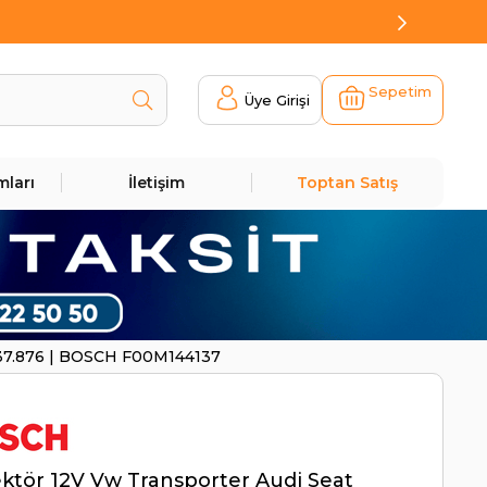
Sepetim
Üye Girişi
mları
İletişim
Toptan Satış
137.876 | BOSCH F00M144137
ktör 12V Vw Transporter Audi Seat