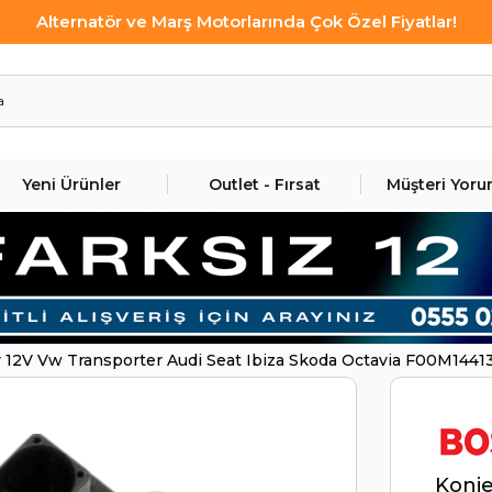
Alternatör ve Marş Motorlarında Çok Özel Fiyatlar!
Yeni Ürünler
Outlet - Fırsat
Müşteri Yoru
 12V Vw Transporter Audi Seat Ibiza Skoda Octavia F00M144
Konje