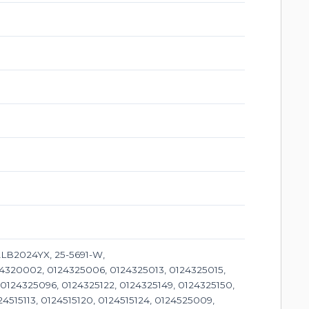
B2024YX, 25-5691-W,
4320002, 0124325006, 0124325013, 0124325015,
0124325096, 0124325122, 0124325149, 0124325150,
4515113, 0124515120, 0124515124, 0124525009,