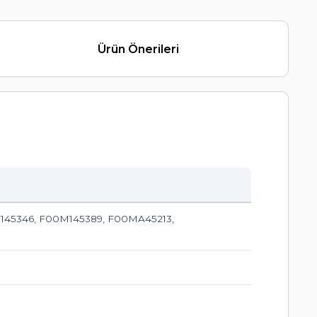
Ürün Önerileri
145346, F00M145389, F00MA45213,