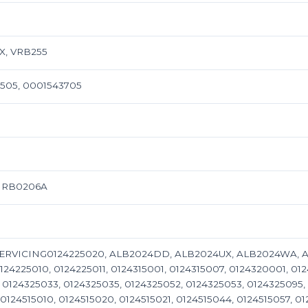
, VRB255
505, 0001543705
, RB0206A
SERVICING0124225020, ALB2024DD, ALB2024UX, ALB2024WA, AL
225010, 0124225011, 0124315001, 0124315007, 0124320001, 012
 0124325033, 0124325035, 0124325052, 0124325053, 0124325095, 
0124515010, 0124515020, 0124515021, 0124515044, 0124515057, 012