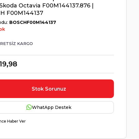
 Skoda Octavia F00M144137.876 |
H F00M144137
odu
BOSCHF00M144137
ok
RETSIZ KARGO
19,98
Stok Sorunuz
WhatApp Destek
nce Haber Ver