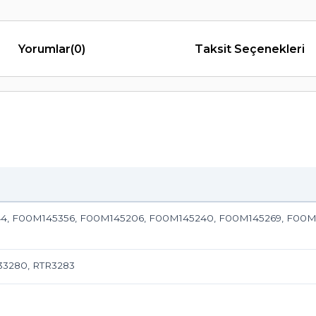
Yorumlar
(0)
Taksit Seçenekleri
4, F00M145356, F00M145206, F00M145240, F00M145269, F00M
333280, RTR3283