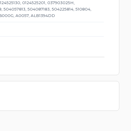
0124525130, 0124525201, 037903025H,
, 504057813, 504087183, 504225814, 510804,
AR6000G, A0057, ALB1394DD