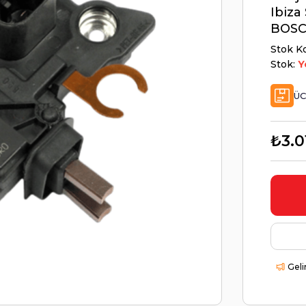
Ibiza
BOSC
Stok K
Stok:
Y
ÜC
₺3.0
Geli