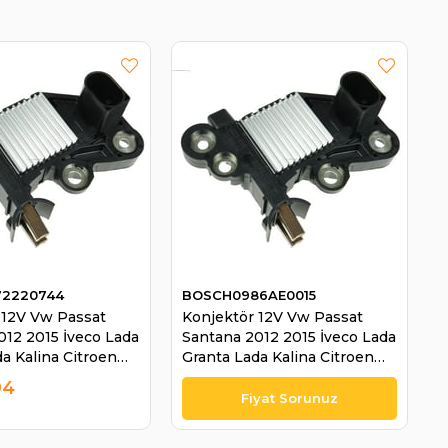
2220744
BOSCH0986AE0015
 12V Vw Passat
Konjektör 12V Vw Passat
012 2015 İveco Lada
Santana 2012 2015 İveco Lada
a Kalina Citroen
Granta Lada Kalina Citroen
0 Hdi 0272220744
Jumper 3.0 Hdi 0272220744
94
15 | BOSCH
1986AE0015 | BOSCH
44
0986AE0015