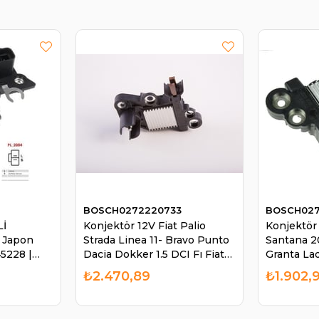
BOSCH0272220733
BOSCH027
Lİ
Konjektör 12V Fiat Palio
Konjektör
a Japon
Strada Linea 11- Bravo Punto
Santana 2
5228 |
Dacia Dokker 1.5 DCI Fı Fiat
Granta Lad
8
Linea Bravo Punto Dacia
Jumper 3.
₺2.470,89
₺1.902,
Dokker Ducato | BOSCH
1986AE00
0272220733
02722207