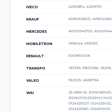
42553814, 42559751
IVECO
ARB0536DD, ARB0206UX
KRAUF
A0001543705, A0001544
MERCEDES
VRB244, VRB255
MOBILETRON
5001850026
RENAULT
IB5356, RB0536A, IB206
TRANSPO
592025, A626719A
VALEO
25-5659-W, 310N10674Z
WAI
310N10720ZSERVICING0124
0124325027, 0124325032,
0124325180, 0124510001, 