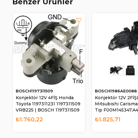
Benzer Ürünler
BOSCH1197311509
BOSCH1986AE0088
Konjektör 12V 4FİŞ Honda
Konjektör 12V 2FİŞ
Toyota 1197311231 1197311509
Mitsubishi Carism
VRB225 | BOSCH 1197311509
Tip F00M145347.A4
BOSCH 1986AE008
₺1.760,22
₺1.825,71