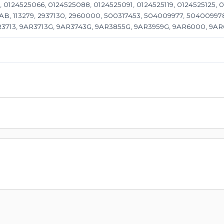
 0124525066, 0124525088, 0124525091, 0124525119, 0124525125, 
, 113279, 2937130, 2960000, 500317453, 504009977, 504009978
R3713, 9AR3713G, 9AR3743G, 9AR3855G, 9AR3959G, 9AR6000, 9