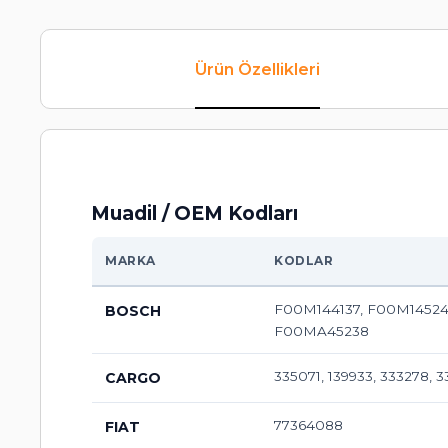
Ürün Özellikleri
Muadil / OEM Kodları
MARKA
KODLAR
F00M144137, F00M14524
BOSCH
F00MA45238
335071, 139933, 333278, 
CARGO
77364088
FIAT