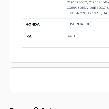
0124525020, 0124525064,
038903018A, 06B903016AB
510864, 7700377092, 9A
31150PDAE01
HONDA
160281
IKA