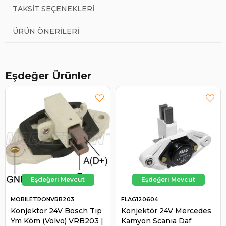
TAKSIT SEÇENEKLERI
ÜRÜN ÖNERILERI
Eşdeğer Ürünler
MOBILETRONVRB203
FLAG120604
Konjektör 24V Bosch Tip
Konjektör 24V Mercedes
Ym Köm (Volvo) VRB203 |
Kamyon Scania Daf