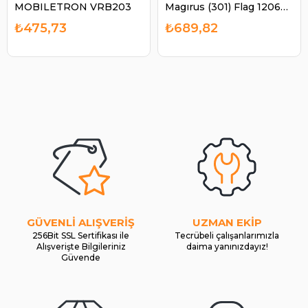
MOBILETRON VRB203
Magırus (301) Flag 120604
Yeni Model (Bosch
₺475,73
₺689,82
1197311301 1197311304 |
FLAG 120604
GÜVENLİ ALIŞVERİŞ
UZMAN EKİP
256Bit SSL Sertifikası ile
Tecrübeli çalışanlarımızla
Alışverişte Bilgileriniz
daima yanınızdayız!
Güvende