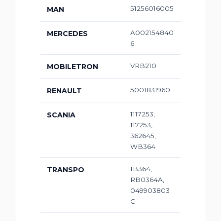
51256016005
MAN
A002154840
MERCEDES
6
VRB210
MOBILETRON
5001831960
RENAULT
1117253,
SCANIA
117253,
362645,
WB364
IB364,
TRANSPO
RB0364A,
049903803
C