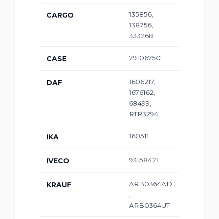
135856,
CARGO
138756,
333268
79106750
CASE
1606217,
DAF
1676162,
68499,
RTR3294
160511
IKA
93158421
IVECO
ARB0364AD
KRAUF
,
ARB0364UT