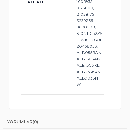
1606935,
VOLVO
1625880,
21058175,
3239266,
9600908,
310N10152ZS
ERVICING01
20468053,
ALB0558AN,
ALB1505AN,
ALB1505KL,
ALB3636AN,
ALB9035N
W
YORUMLAR
(0)