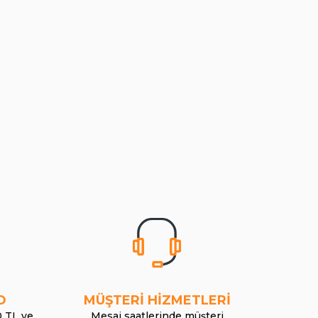
O
MÜŞTERİ HİZMETLERİ
0 TL ve
Mesai saatlerinde müşteri