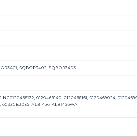
BOR3401, SQBOR3402, SQBOR3403
ING0120468132, 0120468140, 0120468161, 0120469024, 01204690
2, 6033GB3035, ALB1456, ALB1456WA