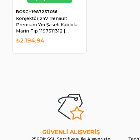
BOSCH1987237056
Konjektör 24V Renault
Premium Ym Şaseli Kablolu
Marin Tip 1197311312 |
BOSCH 1987237056
₺2.194,94
GÜVENLİ ALIŞVERİŞ
256Bit SSL Sertifikası ile Alışverişte
Tecrü