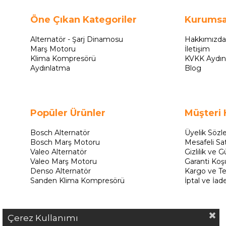
Öne Çıkan Kategoriler
Kurumsa
Alternatör - Şarj Dinamosu
Hakkımızda
Marş Motoru
İletişim
Klima Kompresörü
KVKK Aydın
Aydınlatma
Blog
Popüler Ürünler
Müşteri 
Bosch Alternatör
Üyelik Sözl
Bosch Marş Motoru
Mesafeli Sa
Valeo Alternatör
Gizlilik ve G
Valeo Marş Motoru
Garanti Koşu
Denso Alternatör
Kargo ve Te
Sanden Klima Kompresörü
İptal ve İad
Çerez Kullanımı