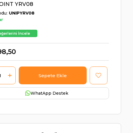
OINT YRV08
odu
UNIPYRV08
ar
ğerlerini İncele
98,50
WhatApp Destek