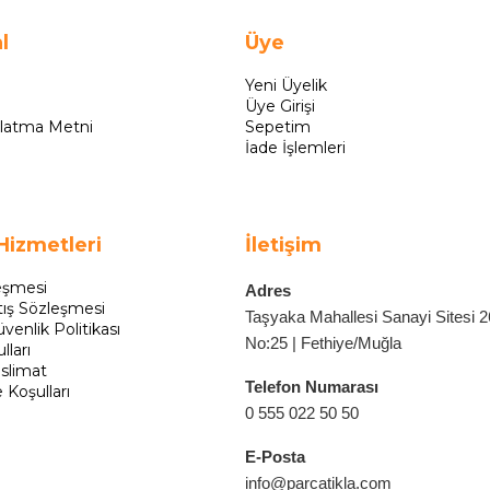
l
Üye
Yeni Üyelik
Üye Girişi
latma Metni
Sepetim
İade İşlemleri
Hizmetleri
İletişim
eşmesi
Adres
tış Sözleşmesi
Taşyaka Mahallesi Sanayi Sitesi 
üvenlik Politikası
No:25 | Fethiye/Muğla
lları
slimat
Telefon Numarası
e Koşulları
0 555 022 50 50
E-Posta
info@parcatikla.com