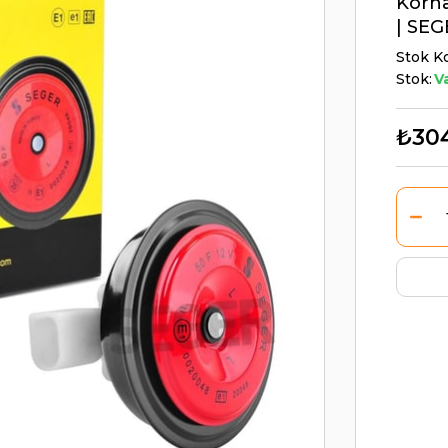
Korna
| SE
Stok K
Stok:
V
₺30