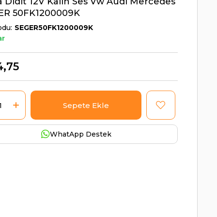
 Didit 12V Kalın Ses Vw Audi Mercedes
GER 50FK1200009K
odu
SEGER50FK1200009K
ar
4,75
WhatApp Destek