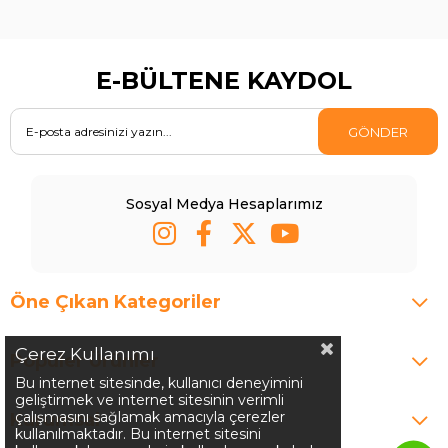
E-BÜLTENE KAYDOL
GÖNDER
Sosyal Medya Hesaplarımız
Öne Çıkan Kategoriler
Çerez Kullanımı
Popüler Ürünler
Bu internet sitesinde, kullanıcı deneyimini
geliştirmek ve internet sitesinin verimli
çalışmasını sağlamak amacıyla çerezler
Kurumsal
kullanılmaktadır. Bu internet sitesini