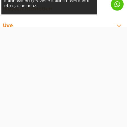
kullanarak bu çerezlerin kullanılmasını kabul
etmiş olursunuz.
Müşteri Hizmetleri
Üye
İletişim
Adres
Taşyaka Mahallesi Sanayi Sitesi 262. Sokak
No:25 | Fethiye/Muğla
Telefon Numarası
0 555 022 50 50
E-Posta
info@parcatikla.com
Hızlı Erişim