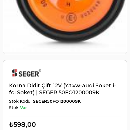
Korna Didit Çift 12V (Y.t.vw-audi Soketli-
fcı Soket) | SEGER 50FO1200009K
Stok Kodu
SEGER50FO1200009K
Stok:
Var
₺598,00