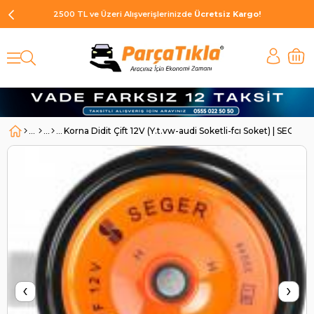
2500 TL ve Üzeri Alışverişlerinizde
Ücretsiz Kargo!
Korna Didit Çift 12V (Y.t.vw-audi Soketli-fcı Soket) | SEG
‹
›