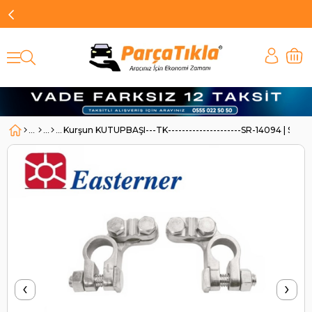
Kurşun KUTUPBAŞI---TK---------------------SR-14094 | SR 1
‹
›