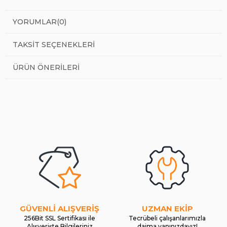
YORUMLAR
(0)
TAKSIT SEÇENEKLERI
ÜRÜN ÖNERILERI
GÜVENLİ ALIŞVERİŞ
UZMAN EKİP
256Bit SSL Sertifikası ile
Tecrübeli çalışanlarımızla
Alışverişte Bilgileriniz
daima yanınızdayız!