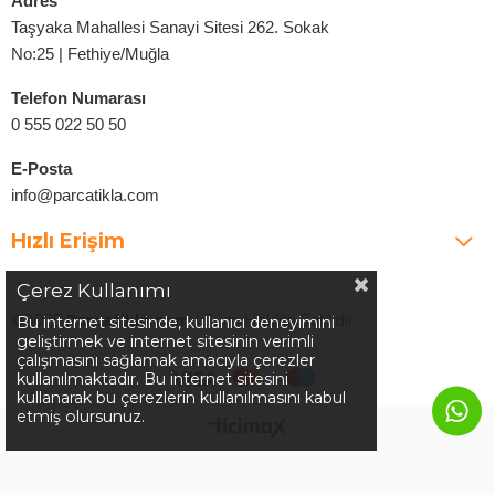
Adres
Taşyaka Mahallesi Sanayi Sitesi 262. Sokak
No:25 | Fethiye/Muğla
Telefon Numarası
0 555 022 50 50
E-Posta
info@parcatikla.com
Hızlı Erişim
Çerez Kullanımı
©2025
Parcatikla.com
| Tüm Hakları Saklıdır.
Bu internet sitesinde, kullanıcı deneyimini
geliştirmek ve internet sitesinin verimli
çalışmasını sağlamak amacıyla çerezler
kullanılmaktadır. Bu internet sitesini
kullanarak bu çerezlerin kullanılmasını kabul
etmiş olursunuz.