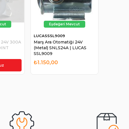
LUCASSSL9009
i 24V 300A
Marş Ara Otomatiği 24V
OINT
(Metal) SNLS24A | LUCAS
SSL9009
₺1.150,00
uz