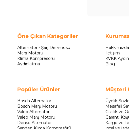
Öne Çıkan Kategoriler
Kurumsa
Alternatör - Şarj Dinamosu
Hakkımızda
Marş Motoru
İletişim
Klima Kompresörü
KVKK Aydın
Aydınlatma
Blog
Popüler Ürünler
Müşteri 
Bosch Alternatör
Üyelik Sözl
Bosch Marş Motoru
Mesafeli Sa
Valeo Alternatör
Gizlilik ve G
Valeo Marş Motoru
Garanti Koşu
Denso Alternatör
Kargo ve Te
Sanden Klima Kompresörü
İptal ve İad