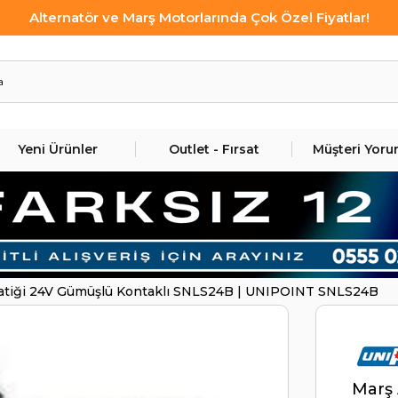
Alternatör ve Marş Motorlarında Çok Özel Fiyatlar!
Yeni Ürünler
Outlet - Fırsat
Müşteri Yoru
atiği 24V Gümüşlü Kontaklı SNLS24B | UNIPOINT SNLS24B
Marş 