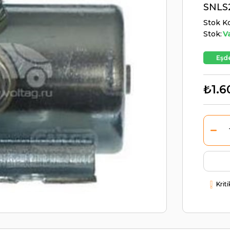
SNLS
Stok K
Stok:
V
Eşde
₺1.6
Krit