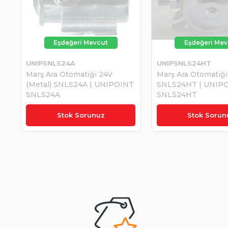
UNIPSNLS24A
UNIPSNLS24HT
Marş Ara Otomatiği 24V
Marş Ara Otomatiğ
(Metal) SNLS24A | UNIPOINT
SNLS24HT | UNIP
SNLS24A
SNLS24HT
₺1.264,27
₺1.367,74
Stok Sorunuz
Stok Sorun