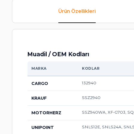
Ürün Özellikleri
Muadil / OEM Kodları
MARKA
KODLAR
132940
CARGO
SSZ2940
KRAUF
SSZ940WA, XF-G703, S
MOTORHERZ
SNLS12E, SNLS24A, SNL
UNIPOINT