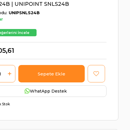
24B | UNIPOINT SNLS24B
odu
UNIPSNLS24B
ar
ğerlerini İncele
05,61
WhatApp Destek
ik Stok