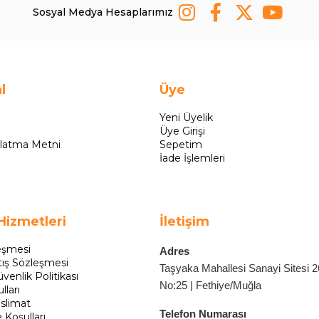
Sosyal Medya Hesaplarımız
l
Üye
Yeni Üyelik
Üye Girişi
latma Metni
Sepetim
İade İşlemleri
Hizmetleri
İletişim
eşmesi
Adres
tış Sözleşmesi
Taşyaka Mahallesi Sanayi Sitesi 
üvenlik Politikası
No:25 | Fethiye/Muğla
lları
slimat
Telefon Numarası
e Koşulları