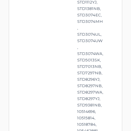
STD1112YJ,
STD1381NB,
STD3074EC,
STD3074MH
,
STD3074UL,
STD3074UW
,
STD3074WA,
STD5013SK,
STD7013NB,
STD7297NB,
STD8296YJ,
STD8297NB,
STD8297WA,
STD8297YJ,
STD9381NB,
10514696,
10515814,
10518784,
10546288),