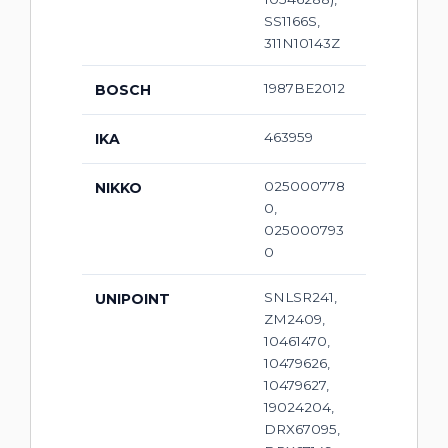
SS1166S,
311N10143Z
1987BE2012
BOSCH
463959
IKA
025000778
NIKKO
0,
025000793
0
SNLSR241,
UNIPOINT
ZM2409,
10461470,
10479626,
10479627,
19024204,
DRX67095,