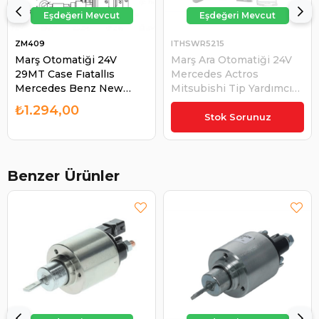
ZM409
ITHSWR5215
Marş Otomatiği 24V
Marş Ara Otomatiği 24V
29MT Case Fıatallıs
Mercedes Actros
Mercedes Benz New
Mitsubishi Tip Yardımcı
Holland Yardımcı
Otomatik | ITH SWR5215
₺1.294,00
₺618,91
Otomatik | ZM 409
Stok Sorunuz
Benzer Ürünler