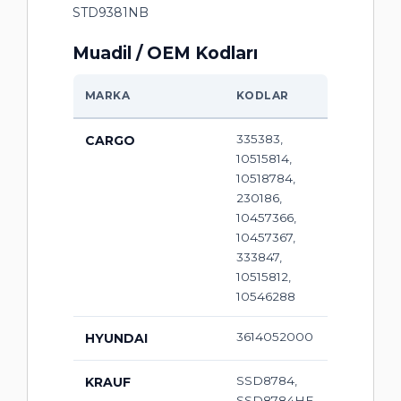
STD9381NB
Muadil / OEM Kodları
MARKA
KODLAR
335383,
CARGO
10515814,
10518784,
230186,
10457366,
10457367,
333847,
10515812,
10546288
3614052000
HYUNDAI
SSD8784,
KRAUF
SSD8784HE,