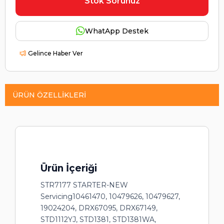
Stok Sorunuz
WhatApp Destek
Gelince Haber Ver
ÜRÜN ÖZELLIKLERI
Ürün İçeriği
STR7177 STARTER-NEW
Servicing10461470, 10479626, 10479627,
19024204, DRX67095, DRX67149,
STD1112YJ, STD1381, STD1381WA,