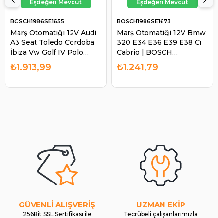
BOSCH1986SE1655
BOSCH1986SE1673
Marş Otomatiği 12V Audi
Marş Otomatiği 12V Bmw
A3 Seat Toledo Cordoba
320 E34 E36 E39 E38 Cı
İbiza Vw Golf IV Polo
Cabrio | BOSCH
Classıc | BOSCH
1986SE1673
₺1.913,99
₺1.241,79
1986SE1655
GÜVENLİ ALIŞVERİŞ
UZMAN EKİP
256Bit SSL Sertifikası ile
Tecrübeli çalışanlarımızla