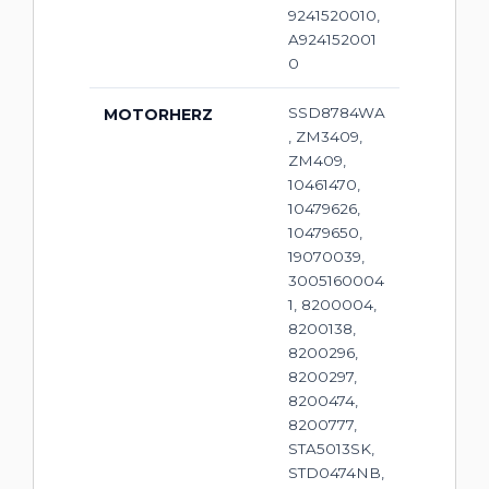
9241520010,
A924152001
0
SSD8784WA
MOTORHERZ
, ZM3409,
ZM409,
10461470,
10479626,
10479650,
19070039,
3005160004
1, 8200004,
8200138,
8200296,
8200297,
8200474,
8200777,
STA5013SK,
STD0474NB,