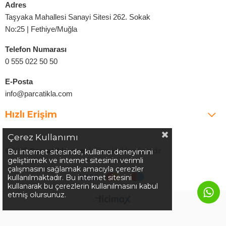
Adres
Taşyaka Mahallesi Sanayi Sitesi 262. Sokak
No:25 | Fethiye/Muğla
Telefon Numarası
0 555 022 50 50
E-Posta
info@parcatikla.com
Hızlı Erişim
Çerez Kullanımı
©2025
Parcatikla.com
| Tüm Hakları Saklıdır.
Bu internet sitesinde, kullanıcı deneyimini
geliştirmek ve internet sitesinin verimli
çalışmasını sağlamak amacıyla çerezler
kullanılmaktadır. Bu internet sitesini
kullanarak bu çerezlerin kullanılmasını kabul
etmiş olursunuz.