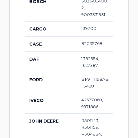
6033AC400
BOSCH
2,
9003331931
139700
CARGO
82035768
CASE
1382554,
DAF
1627387
BF9T11198AB
FORD
, 3428
42537069,
IVECO
9971886
R501143,
JOHN DEERE
R501153,
R504884,