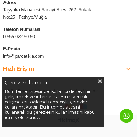
Adres
Taşyaka Mahallesi Sanayi Sitesi 262. Sokak
No:25 | Fethiye/Muğla
Telefon Numarası
0 555 022 50 50
E-Posta
info@parcatikla.com
Hızlı Erişim
Çerez Kullanımı
©2025
Parcatikla.com
| Tüm Hakları Saklıdır.
Bu internet sitesinde, kullanıcı deneyimini
geliştirmek ve internet sitesinin verimli
çalışmasını sağlamak amacıyla çerezler
kullanılmaktadır. Bu internet sitesini
kullanarak bu çerezlerin kullanılmasını kabul
etmiş olursunuz.