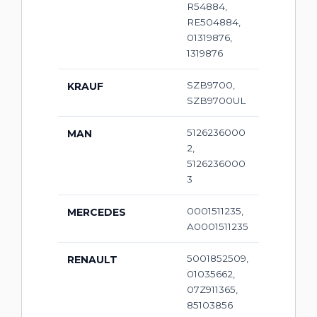
R54884,
RE504884,
01319876,
1319876
SZB9700,
KRAUF
SZB9700UL
5126236000
MAN
2,
5126236000
3
0001511235,
MERCEDES
A0001511235
5001852509,
RENAULT
01035662,
07Z911365,
85103856