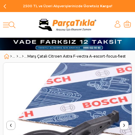
2500 TL ve Üzeri Alışverişlerinizde
Ücretsiz Kargo!
Marş Çatalı Citroen Astra F-vectra A-escort-focus-fıesta 10
‹
›