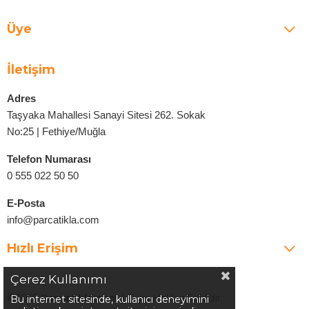
Üye
İletişim
Adres
Taşyaka Mahallesi Sanayi Sitesi 262. Sokak
No:25 | Fethiye/Muğla
Telefon Numarası
0 555 022 50 50
E-Posta
info@parcatikla.com
Hızlı Erişim
Çerez Kullanımı
©2025
Parcatikla.com
| Tüm Hakları Saklıdır.
Bu internet sitesinde, kullanıcı deneyimini