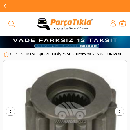
Marş Dişli Ucu 12DİŞ 39MT Cummins SD3281 | UNIPOINT S
‹
›