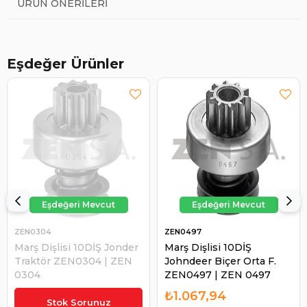
ÜRÜN ÖNERILERI
Eşdeğer Ürünler
ZEN0304
ZEN0497
Marş Dişlisi 10DİŞ Jonder
Marş Dişlisi 10DİŞ
Traktör ZEN0304 | ZEN
Johndeer Biçer Orta F.
0304
ZEN0497 | ZEN 0497
₺1.042,72
₺1.067,94
Stok Sorunuz