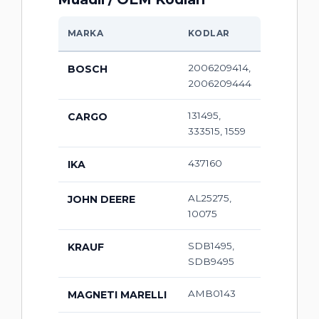
MARKA
KODLAR
2006209414,
BOSCH
2006209444
131495,
CARGO
333515, 1559
437160
IKA
AL25275,
JOHN DEERE
10075
SDB1495,
KRAUF
SDB9495
AMB0143
MAGNETI MARELLI