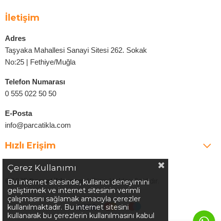
İletişim
Adres
Taşyaka Mahallesi Sanayi Sitesi 262. Sokak
No:25 | Fethiye/Muğla
Telefon Numarası
0 555 022 50 50
E-Posta
info@parcatikla.com
Hızlı Erişim
Çerez Kullanımı
©2025
Parcatikla.com
| Tüm Hakları Saklıdır.
Bu internet sitesinde, kullanıcı deneyimini
geliştirmek ve internet sitesinin verimli
çalışmasını sağlamak amacıyla çerezler
kullanılmaktadır. Bu internet sitesini
kullanarak bu çerezlerin kullanılmasını kabul