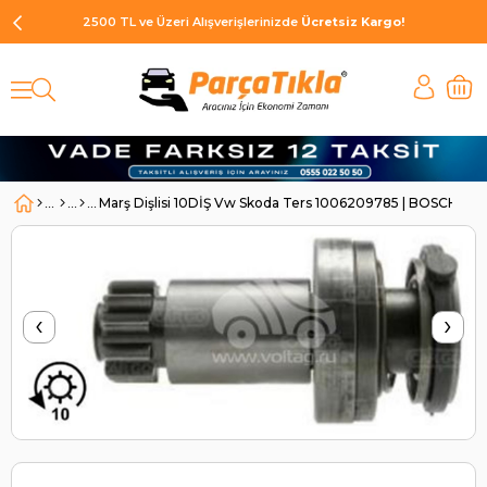
2500 TL ve Üzeri Alışverişlerinizde
Ücretsiz Kargo!
Marş Dişlisi 10DİŞ Vw Skoda Ters 1006209785 | BOSCH 10
‹
›