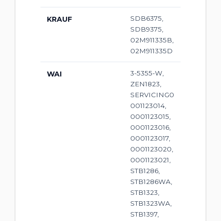
SDB6375,
KRAUF
SDB9375,
02M911335B,
02M911335D
3-5355-W,
WAI
ZEN1823,
SERVICING0
001123014,
0001123015,
0001123016,
0001123017,
0001123020,
0001123021,
STB1286,
STB1286WA,
STB1323,
STB1323WA,
STB1397,