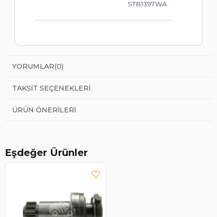
STB1397WA
YORUMLAR
(0)
TAKSIT SEÇENEKLERI
ÜRÜN ÖNERILERI
Eşdeğer Ürünler