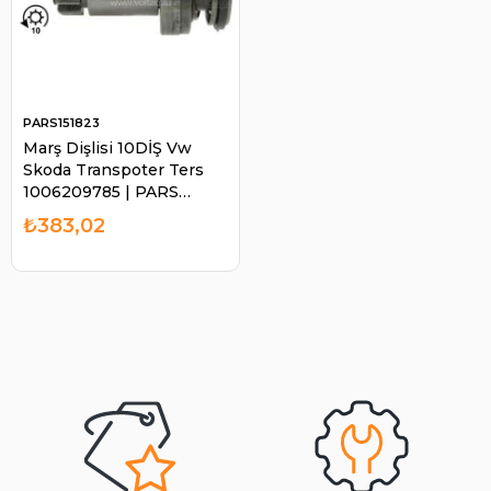
PARS151823
Marş Dişlisi 10DİŞ Vw
Skoda Transpoter Ters
1006209785 | PARS
151823
₺383,02