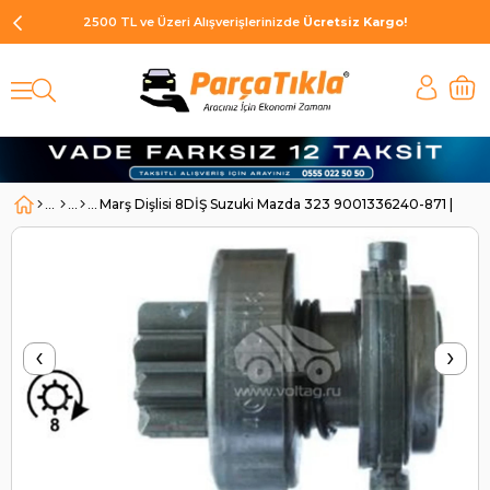
2500 TL ve Üzeri Alışverişlerinizde
Ücretsiz Kargo!
Marş Dişlisi 8DİŞ Suzuki Mazda 323 9001336240-871 | B
‹
›