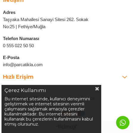
İletişim
Adres
Taşyaka Mahallesi Sanayi Sitesi 262. Sokak
No:25 | Fethiye/Muğla
Telefon Numarası
0 555 022 50 50
E-Posta
info@parcatikla.com
Hızlı Erişim
Çerez Kullanımı
©2025
Parcatikla.com
| Tüm Hakları Saklıdır.
Bu internet sitesinde, kullanıcı deneyimini
geliştirmek ve internet sitesinin verimli
çalışmasını sağlamak amacıyla çerezler
kullanılmaktadır. Bu internet sitesini
kullanarak bu çerezlerin kullanılmasını kabul
etmiş olursunuz.