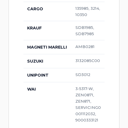
135985, 3214,
CARGO
10350
SDB1985,
KRAUF
SDB7985
AMB0281
MAGNETI MARELLI
3132085C00
SUZUKI
SD3012
UNIPOINT
3-5317-W,
WAI
ZEN0871,
ZEN871,
SERVICING0
001112032,
9000333121