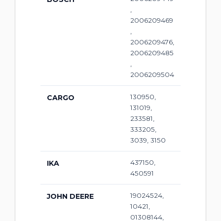
,
2006209469
,
2006209476,
2006209485
,
2006209504
130950,
CARGO
131019,
233581,
333205,
3039, 3150
437150,
IKA
450591
19024524,
JOHN DEERE
10421,
01308144,