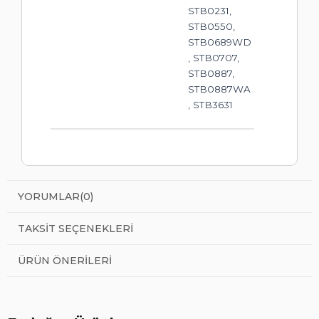
STB0231,
STB0550,
STB0689WD
, STB0707,
STB0887,
STB0887WA
, STB3631
YORUMLAR
(0)
TAKSIT SEÇENEKLERI
ÜRÜN ÖNERILERI