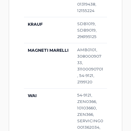
01319438,
12155224
SDB1019,
KRAUF
SDB9019,
296195125
AMB0101,
MAGNETI MARELLI
308000907
33,
31100090701
, 54-9121,
2199120
54-9121,
WAI
ZEN0366,
10103660,
ZEN366,
SERVICING0
001362034,