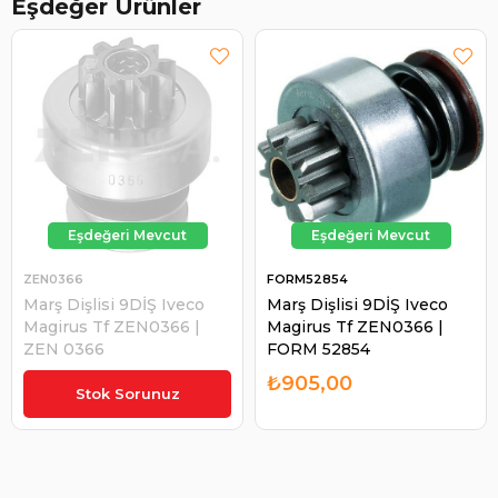
Eşdeğer Ürünler
ZEN0366
FORM52854
Marş Dişlisi 9DİŞ Iveco
Marş Dişlisi 9DİŞ Iveco
Magirus Tf ZEN0366 |
Magirus Tf ZEN0366 |
ZEN 0366
FORM 52854
₺761,73
₺905,00
Stok Sorunuz