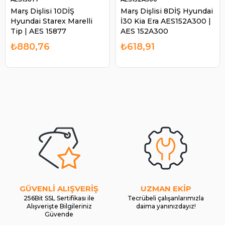
Marş Dişlisi 10DİŞ
Marş Dişlisi 8DİŞ Hyundai
Hyundai Starex Marelli
İ30 Kia Era AES152A300 |
Tip | AES 15877
AES 152A300
₺880,76
₺618,91
GÜVENLİ ALIŞVERİŞ
UZMAN EKİP
256Bit SSL Sertifikası ile
Tecrübeli çalışanlarımızla
Alışverişte Bilgileriniz
daima yanınızdayız!
Güvende