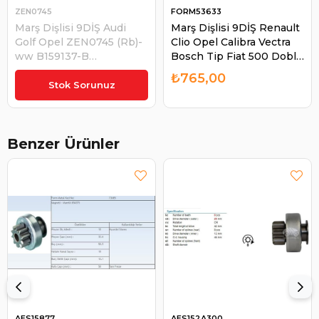
ZEN0745
FORM53633
Marş Dişlisi 9DİŞ Audi
Marş Dişlisi 9DİŞ Renault
Golf Opel ZEN0745 (Rb)-
Clio Opel Calibra Vectra
ww B159137-B
Bosch Tip Fiat 500 Doblo
1006210171-235798-- |
Punto Alfa Romeo Mıto
₺427,05
₺765,00
ZEN 0745
137 SR. | FORM 53633
Stok Sorunuz
Benzer Ürünler
AES15877
AES152A300