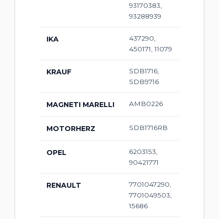
93170383,
93288939
437290,
IKA
450171, 11079
SDB1716,
KRAUF
SDB9716
AMB0226
MAGNETI MARELLI
SDB1716RB
MOTORHERZ
6203153,
OPEL
90421771
7701047290,
RENAULT
7701049503,
15686