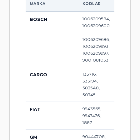
MARKA
KODLAR
1006209584,
BOSCH
1006209600
,
1006209686,
1006209993,
1006209997,
9001081033
135716,
CARGO
333194,
5835A8,
50745
9943565,
FIAT
9947476,
1887
90444708,
GM