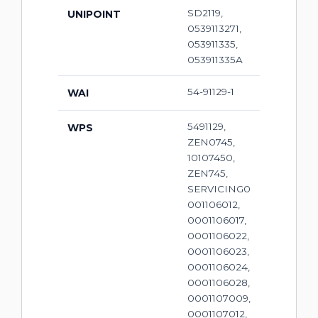
SD2119,
UNIPOINT
0539113271,
053911335,
053911335A
54-91129-1
WAI
5491129,
WPS
ZEN0745,
10107450,
ZEN745,
SERVICING0
001106012,
0001106017,
0001106022,
0001106023,
0001106024,
0001106028,
0001107009,
0001107012,