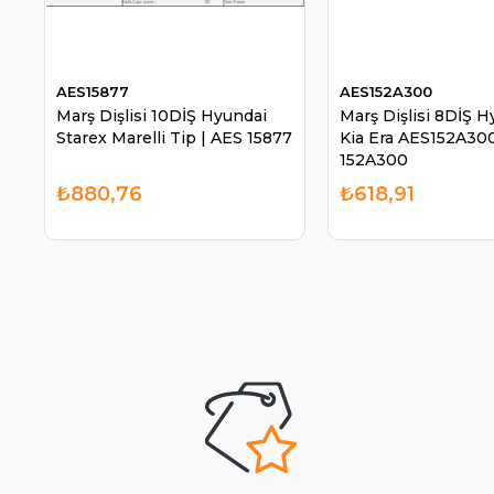
AES15877
AES152A300
Marş Dişlisi 10DİŞ Hyundai
Marş Dişlisi 8DİŞ H
Starex Marelli Tip | AES 15877
Kia Era AES152A300
152A300
₺880,76
₺618,91