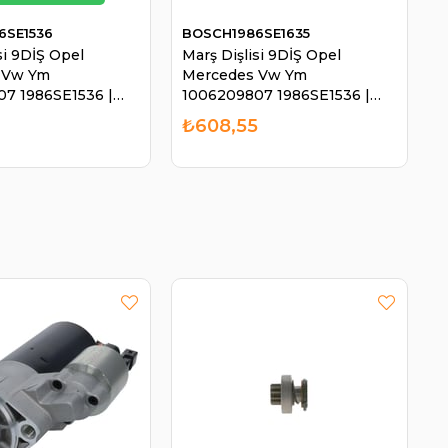
6SE1536
BOSCH1986SE1635
si 9DİŞ Opel
Marş Dişlisi 9DİŞ Opel
 Vw Ym
Mercedes Vw Ym
7 1986SE1536 |
1006209807 1986SE1536 |
86SE1536
BOSCH 1986SE1635
₺608,55