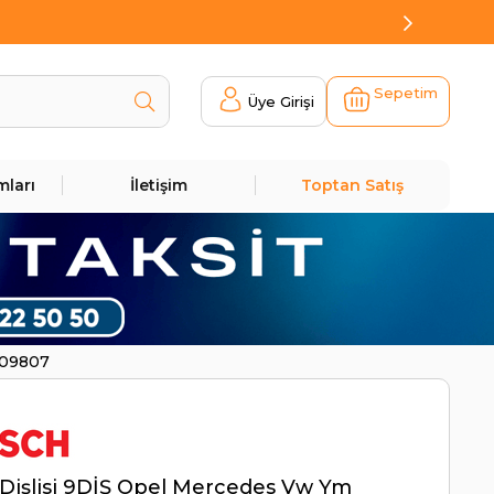
Sepetim
Üye Girişi
mları
İletişim
Toptan Satış
209807
Dişlisi 9DİŞ Opel Mercedes Vw Ym