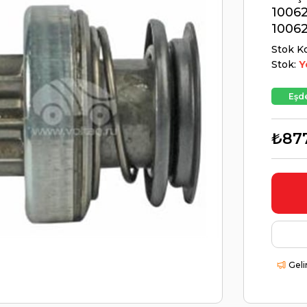
1006
1006
Stok K
Stok:
Y
Eşde
₺87
Geli