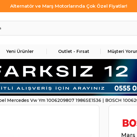
Alternatör ve Marş Motorlarında Çok Özel Fiyatlar!
Yeni Ürünler
Outlet - Fırsat
Müşteri Yoru
 Opel Mercedes Vw Ym 1006209807 1986SE1536 | BOSCH 1006
Marş 