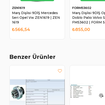
ZEN1619
FORM53602
Marş Dişlisi 9DİŞ Mercedes
Marş Dişlisi 9DİŞ O
Seri Opel Vw ZEN1619 | ZEN
Doblo Palio Volvo 
1619
FM53602 | FORM 
₺566,54
₺855,00
Benzer Ürünler