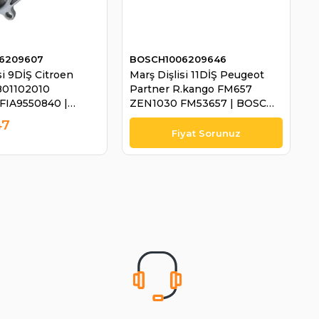
6209607
BOSCH1006209646
si 9DİŞ Citroen
Marş Dişlisi 11DİŞ Peugeot
801102010
Partner R.kango FM657
FIA9550840 |
ZEN1030 FM53657 | BOSCH
06209607
1006209646
47