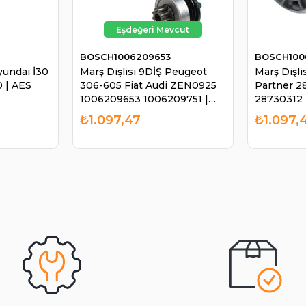
BOSCH1006209653
BOSCH100
yundai İ30
Marş Dişlisi 9DİŞ Peugeot
Marş Dişli
 | AES
306-605 Fiat Audi ZEN0925
Partner 2
1006209653 1006209751 |
28730312 
BOSCH 1006209653
BOSCH 10
₺1.097,47
₺1.097,