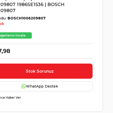
209807 1986SE1536 | BOSCH
209807
odu
BOSCH1006209807
ok
ğerlerini İncele
7,98
Stok Sorunuz
WhatApp Destek
nce Haber Ver