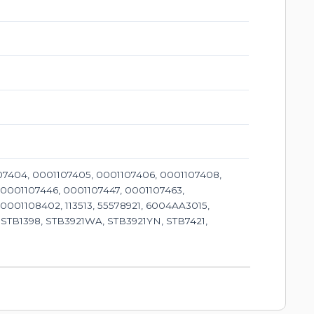
07404, 0001107405, 0001107406, 0001107408,
 0001107446, 0001107447, 0001107463,
0001108402, 113513, 55578921, 6004AA3015,
 STB1398, STB3921WA, STB3921YN, STB7421,