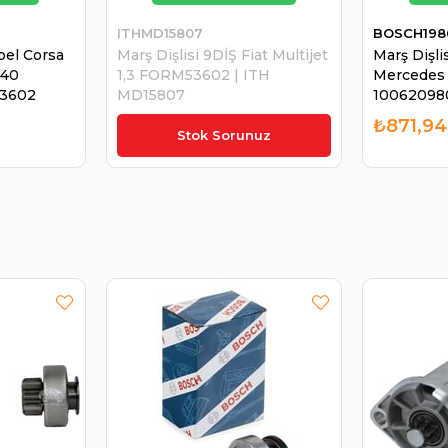
ITHMD15807
BOSCH198
pel Corsa
Marş Dişlisi 9DİŞ Fiat Multijet
Marş Dişli
S40
1,3 FORM53602 | ITH
Mercedes
53602
MD15807
100620980
BOSCH 19
₺523,70
₺871,94
Stok Sorunuz