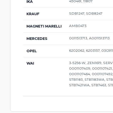
450461, 11807
IKA
SDB1247, SDB8247
KRAUF
AMB0473
MAGNETI MARELLI
0011513713, A0011513713
MERCEDES
6202062, 6203157, 03G91
OPEL
3-5256-W, ZEN1619, SER
WAI
0001107409, 0001107421,
0001107464, 0001107492,
STB1183, STB1183WA, ST
STB7421WA, STB7463, ST