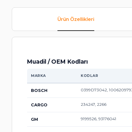
Ürün Özellikleri
Muadil / OEM Kodları
MARKA
KODLAR
0399D73042, 1006209793
BOSCH
234247, 2266
CARGO
9199526, 93176041
GM