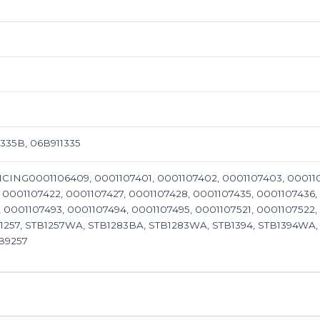
1335B, 06B911335
VICING0001106409, 0001107401, 0001107402, 0001107403, 00011
 0001107422, 0001107427, 0001107428, 0001107435, 0001107436,
 0001107493, 0001107494, 0001107495, 0001107521, 0001107522, 
B1257, STB1257WA, STB1283BA, STB1283WA, STB1394, STB1394WA,
B9257