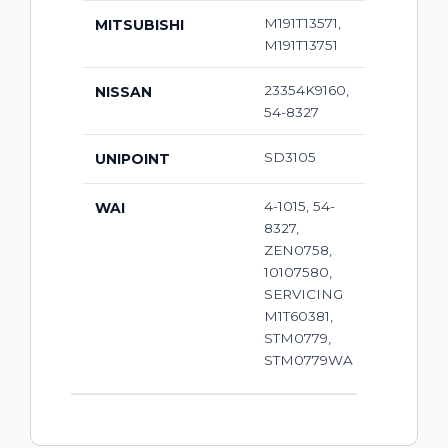
M191T13571,
MITSUBISHI
M191T13751
23354K9160,
NISSAN
54-8327
SD3105
UNIPOINT
4-1015, 54-
WAI
8327,
ZEN0758,
10107580,
SERVICING
M1T60381,
STM0779,
STM0779WA