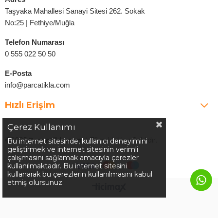
Taşyaka Mahallesi Sanayi Sitesi 262. Sokak
No:25 | Fethiye/Muğla
Telefon Numarası
0 555 022 50 50
E-Posta
info@parcatikla.com
Hızlı Erişim
Çerez Kullanımı
©2025
Parcatikla.com
| Tüm Hakları Saklıdır.
Bu internet sitesinde, kullanıcı deneyimini
geliştirmek ve internet sitesinin verimli
çalışmasını sağlamak amacıyla çerezler
kullanılmaktadır. Bu internet sitesini
kullanarak bu çerezlerin kullanılmasını kabul
etmiş olursunuz.