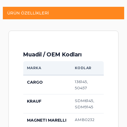
ÜRÜN ÖZELLIKLERI
Muadil / OEM Kodları
MARKA
KODLAR
136145,
CARGO
50457
SDM6145,
KRAUF
SDM9145
AMB0232
MAGNETI MARELLI