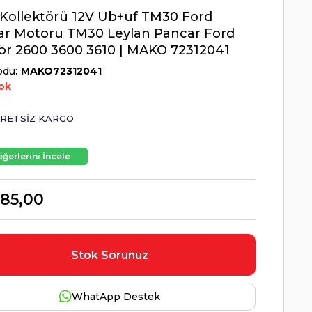
Kollektörü 12V Ub+uf TM30 Ford
ar Motoru TM30 Leylan Pancar Ford
ör 2600 3600 3610 | MAKO 72312041
odu
MAKO72312041
ok
RETSIZ KARGO
ğerlerini İncele
85,00
Stok Sorunuz
WhatApp Destek