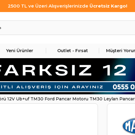
2500 TL ve Üzeri Alışverişlerinizde
Ücretsiz Kargo!
Yeni Ürünler
Outlet - Fırsat
Müşteri Yoru
törü 12V Ub+uf TM30 Ford Pancar Motoru TM30 Leylan Pancar