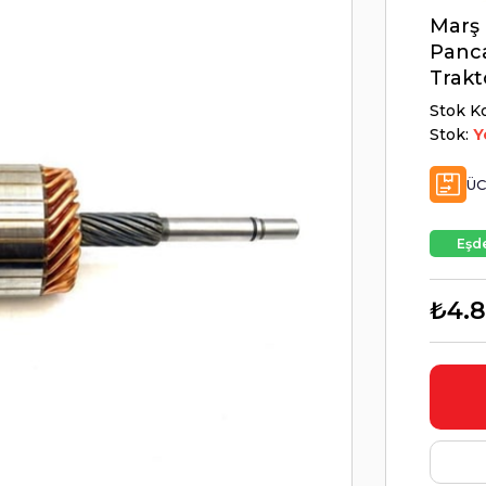
Marş 
Panc
Trakt
Stok K
Stok:
Y
ÜC
Eşde
₺4.8