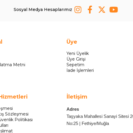
Sosyal Medya Hesaplarımız
l
Üye
Yeni Üyelik
Üye Girişi
latma Metni
Sepetim
İade İşlemleri
Hizmetleri
İletişim
eşmesi
Adres
tış Sözleşmesi
Taşyaka Mahallesi Sanayi Sitesi 
üvenlik Politikası
No:25 | Fethiye/Muğla
lları
slimat