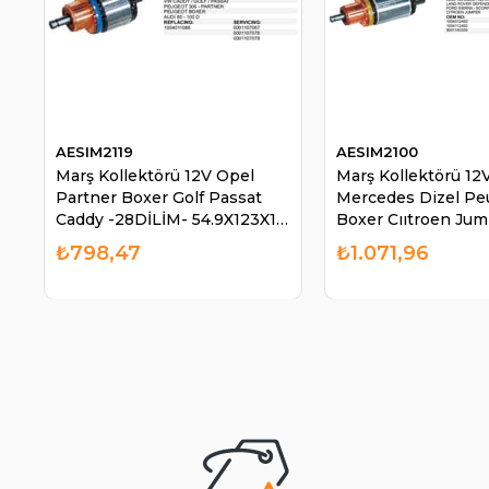
AESIM2119
AESIM2100
Marş Kollektörü 12V Opel
Marş Kollektörü 12
Partner Boxer Golf Passat
Mercedes Dizel Pe
Caddy -28DİLİM- 54.9X123X11
Boxer Cııtroen Jum
IM2112 IM2119 | AES IM2119
218 Serisi | AES IM
₺798,47
₺1.071,96