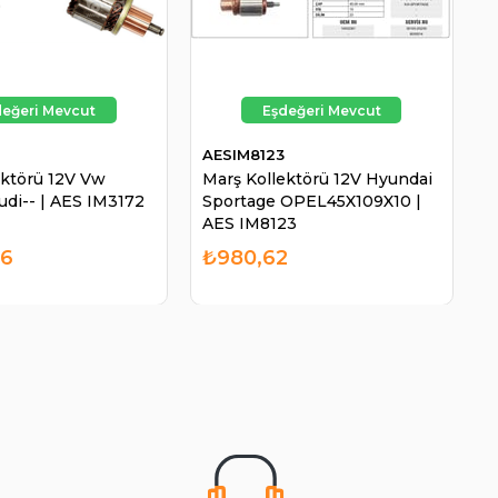
AESIM8123
ektörü 12V Vw
Marş Kollektörü 12V Hyundai
udi-- | AES IM3172
Sportage OPEL45X109X10 |
AES IM8123
36
₺980,62