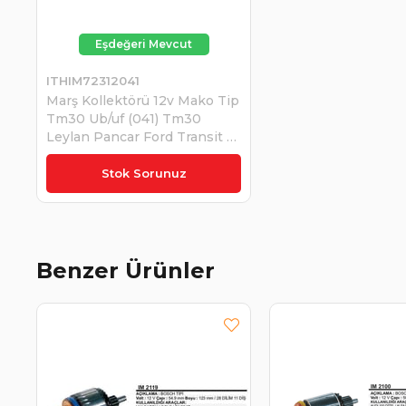
ITHIM72312041
Marş Kollektörü 12v Mako Tip
Tm30 Ub/uf (041) Tm30
Leylan Pancar Ford Transit |
Ith Im72312041
₺3.189,77
Stok Sorunuz
Benzer Ürünler