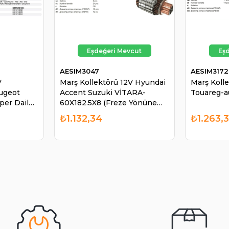
AESIM3047
AESIM3172
V
Marş Kollektörü 12V Hyundai
Marş Koll
ugeot
Accent Suzuki VİTARA-
Touareg-a
per Daily
60X182.5X8 (Freze Yönüne
2100
Dikkat) | AES IM3047
₺1.132,34
₺1.263,