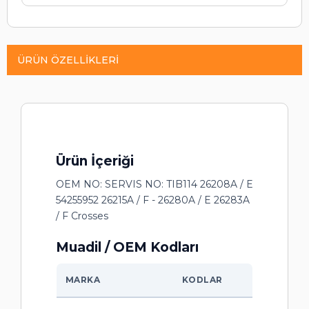
ÜRÜN ÖZELLIKLERI
Ürün İçeriği
OEM NO: SERVIS NO: TIB114 26208A / E
54255952 26215A / F - 26280A / E 26283A
/ F Crosses
Muadil / OEM Kodları
MARKA
KODLAR