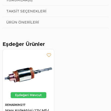
TAKSIT SEÇENEKLERI
ÜRÜN ÖNERILERI
Eşdeğer Ürünler
REMARKIM217
Marş Kollektörü 12V Mf-l