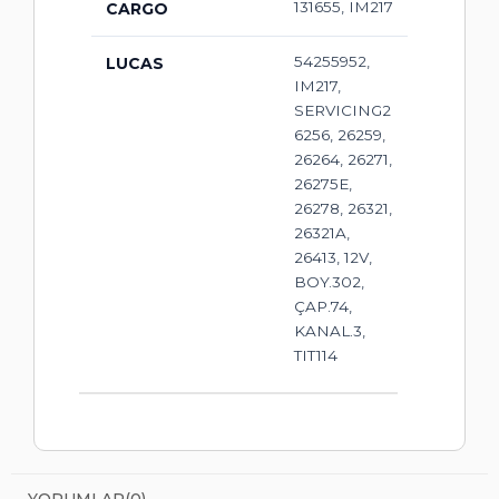
131655, IM217
CARGO
54255952,
LUCAS
IM217,
SERVICING2
6256, 26259,
26264, 26271,
26275E,
26278, 26321,
26321A,
26413, 12V,
BOY.302,
ÇAP.74,
KANAL.3,
TIT114
YORUMLAR
(0)