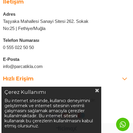
İletişim
Adres
Taşyaka Mahallesi Sanayi Sitesi 262. Sokak
No:25 | Fethiye/Muğla
Telefon Numarası
0 555 022 50 50
E-Posta
info@parcatikla.com
Hızlı Erişim
Çerez Kullanımı
©2025
Parcatikla.com
| Tüm Hakları Saklıdır.
Bu internet sitesinde, kullanıcı deneyimini
geliştirmek ve internet sitesinin verimli
çalışmasını sağlamak amacıyla çerezler
kullanılmaktadır. Bu internet sitesini
kullanarak bu çerezlerin kullanılmasını kabul
etmiş olursunuz.