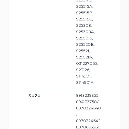
S25511C,
S25515A,
S25515B,
S25515C,
S25308,
S25308A,
S255015,
S25520B,
S25521,
S25521A,
031227065,
S23126,
S114901,
S114901A
8913239352,
ISUZU
8941337580,
8970324640
,
8970324642,
8970655260,