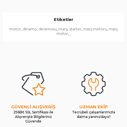
Etiketler
motor
dinamo
dinamosu
marş
starter
marş motoru
marş
,
,
,
,
,
,
motor
,
,
GÜVENLİ ALIŞVERİŞ
UZMAN EKİP
256Bit SSL Sertifikası ile
Tecrübeli çalışanlarımızla
Alışverişte Bilgileriniz
daima yanınızdayız!
Güvende