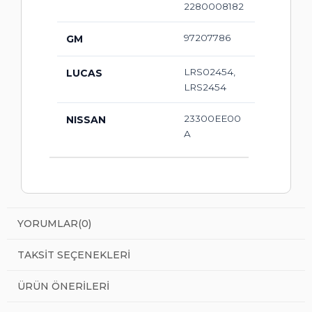
2280008182
97207786
GM
LRS02454,
LUCAS
LRS2454
23300EE00
NISSAN
A
YORUMLAR
(0)
TAKSIT SEÇENEKLERI
ÜRÜN ÖNERILERI