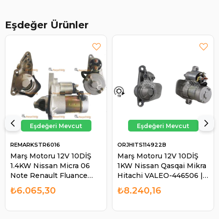
Eşdeğer Ürünler
REMARKSTR6016
ORJHITS114922B
Marş Motoru 12V 10DİŞ
Marş Motoru 12V 10DİŞ
1.4KW Nissan Micra 06
1KW Nissan Qasqai Mikra
Note Renault Fluance
Hitachi VALEO-446506 |
Qashqai | REMARK
ORJ HITS114922B
₺6.065,30
₺8.240,16
STR6016