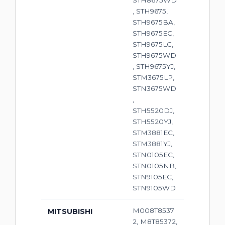
STH8675WD
, STH9675,
STH9675BA,
STH9675EC,
STH9675LC,
STH9675WD
, STH9675YJ,
STM3675LP,
STN3675WD
,
STH5520DJ,
STH5520YJ,
STM3881EC,
STM3881YJ,
STN0105EC,
STN0105NB,
STN9105EC,
STN9105WD
M008T8537
MITSUBISHI
2, M8T85372,