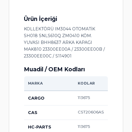
Ürün İçeriği
KOLLEKTÖRÜ IM3044 OTOMATİK
SH018 SNLS610Q ZM0410 KÖM.
YUVASI BHH8637 ARKA KAPAGI
MAK810 23300EE00A / 23300EE00B /
23300EE00C / S114901
Muadil / OEM Kodları
MARKA
KODLAR
113675
CARGO
CST20606AS
CAS
113675
HC-PARTS