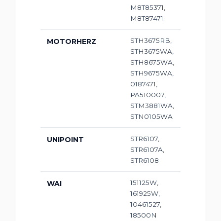
M8T85371,
M8T87471
STH3675RB,
MOTORHERZ
STH3675WA,
STH8675WA,
STH9675WA,
0187471,
PA510007,
STM3881WA,
STN0105WA
STR6107,
UNIPOINT
STR6107A,
STR6108
151125W,
WAI
161925W,
10461527,
18500N