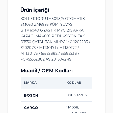
Ürün İçeriği
KOLLEKTÖRÜ IM3093/A OTOMATİK
SM050 ZM6993 KÖM. YUVASI
BHM6040 G.YASTIK MYC1215 ARKA
KAPAGI MAK091 REDÜKSİYON TAK.
RT550 ÇATAL TAKIMI :RC440 1202283 /
6202073 / M1T30171 / M1T30172 /
M1T30173 / 55352882 / 55585238 /
FGP55352882 AS 2016042RS
Muadil / OEM Kodları
MARKA
KODLAR
0986022061
BOSCH
114058,
CARGO
DRS3988N