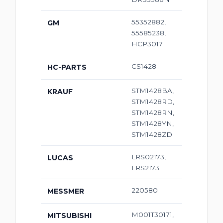
55352882,
GM
55585238,
HCP3017
CS1428
HC-PARTS
STM1428BA,
KRAUF
STM1428RD,
STM1428RN,
STM1428YN,
STM1428ZD
LRS02173,
LUCAS
LRS2173
220580
MESSMER
M001T30171,
MITSUBISHI