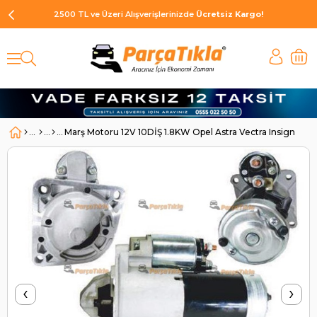
2500 TL ve Üzeri Alışverişlerinizde
Ücretsiz Kargo!
Marş Motoru 12V 10DİŞ 1.8KW Opel Astra Vectra Insignia 
‹
›