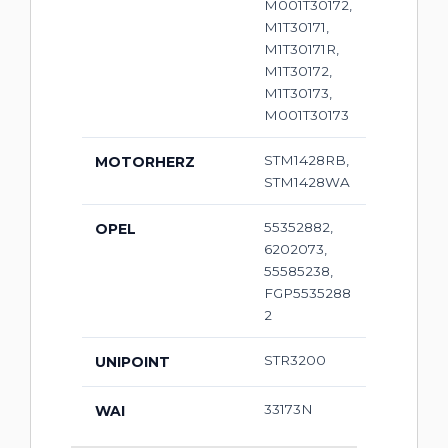
M001T30172,
M1T30171,
M1T30171R,
M1T30172,
M1T30173,
M001T30173
STM1428RB,
MOTORHERZ
STM1428WA
55352882,
OPEL
6202073,
55585238,
FGP5535288
2
STR3200
UNIPOINT
33173N
WAI