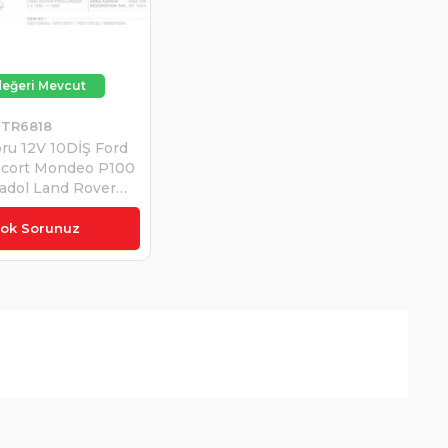
TR6818
ru 12V 10DİŞ Ford
scort Mondeo P100
adol Land Rover
elander 2.0 Volant
m | SCHENNA
tok Sorunuz