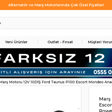
Alternatör ve Marş Motorlarında Çok Özel Fiyatlar!
Yeni Ürünler
Outlet - Fırsat
Müşteri Yoru
Marş Motoru 12V 10DİŞ Ford Taunus P100 Escort Mondeo Anad
DODO STR6818
Marş 
Esco
Rower