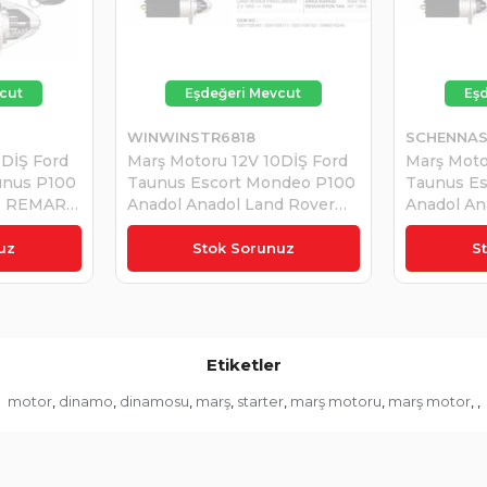
WINWINSTR6818
SCHENNAS
0DİŞ Ford
Marş Motoru 12V 10DİŞ Ford
Marş Moto
unus P100
Taunus Escort Mondeo P100
Taunus E
 | REMARK
Anadol Anadol Land Rover
Anadol An
Rower Freelander 2.0 Volant
Rower Fre
₺5.713,02
Çapı 89mm | WINWIN
Çapı 89m
uz
Stok Sorunuz
S
STR6818
STR6818
Etiketler
motor
dinamo
dinamosu
marş
starter
marş motoru
marş motor
,
,
,
,
,
,
,
,