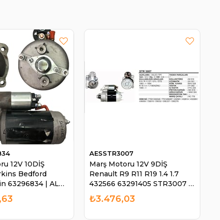
834
AESSTR3007
ru 12V 10DİŞ
Marş Motoru 12V 9DİŞ
kins Bedford
Renault R9 R11 R19 1.4 1.7
in 63296834 | ALBİ
432566 63291405 STR3007 |
AES STR3007
,63
₺3.476,03