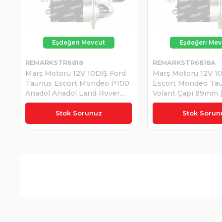
REMARKSTR6818
REMARKSTR6818A
Marş Motoru 12V 10DİŞ Ford
Marş Motoru 12V 1
Taunus Escort Mondeo P100
Escort Mondeo Ta
Anadol Anadol Land Rover
Volant Çapı 89mm
Rower Freelander 2.0 Volant
STR6818A
₺5.713,02
₺6.072,45
Çapı 89mm | REMARK
Stok Sorunuz
Stok Sorun
STR6818