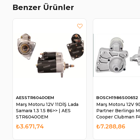
Benzer Ürünler
AESSTR6040OEM
BOSCH1986S00652
Marş Motoru 12V 11DİŞ Lada
Marş Motoru 12V 9
Samara 1.3 1.5 86>> | AES
Partner Berlingo M
STR6040OEM
Cooper Clubman F4
BOSCH 1986S0065
₺3.671,74
₺7.288,86