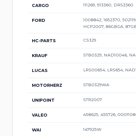
111269, 913360, DRS3360
CARGO
1008842, 1652370, 50211
FORD
HCP2007, 86GBGA, 87GB
CS329
HC-PARTS
STB0329, NAD10046, N
KRAUF
LRS00654, LRS654, NA
LUCAS
STB0329WA
MOTORHERZ
STR2007
UNIPOINT
458625, 455726, 0001108
VALEO
147925W
WAI