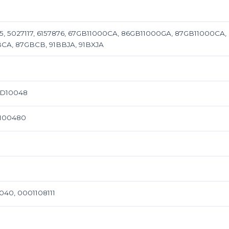
95, 5027117, 6157876, 67GB11000CA, 86GB11000GA, 87GB11000CA
CA, 87GBCB, 91BBJA, 91BXJA
AD10048
D100480
040, 0001108111