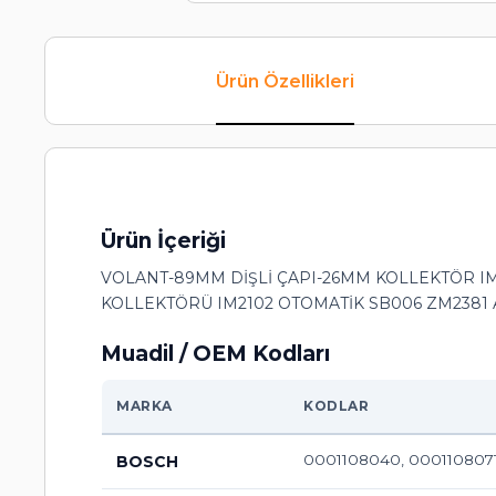
Ürün Özellikleri
Ürün İçeriği
VOLANT-89MM DİŞLİ ÇAPI-26MM KOLLEKTÖR IM2
KOLLEKTÖRÜ IM2102 OTOMATİK SB006 ZM2381 AR
Muadil / OEM Kodları
MARKA
KODLAR
0001108040, 0001108071
BOSCH