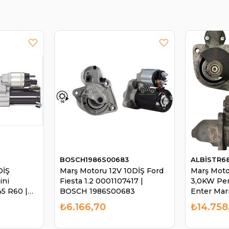
BOSCH1986S00683
ALBİSTR6
DİŞ
Marş Motoru 12V 10DİŞ Ford
Marş Moto
ini
Fiesta 1.2 0001107417 |
3,0KW Per
5 R60 |
BOSCH 1986S00683
Enter Mar
2
STR6834
₺6.166,70
₺14.758