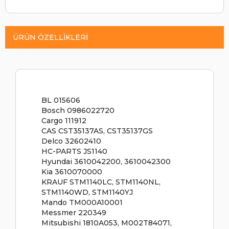
ÜRÜN ÖZELLIKLERI
BL 015606
Bosch 0986022720
Cargo 111912
CAS CST35137AS, CST35137GS
Delco 32602410
HC-PARTS JS1140
Hyundai 3610042200, 3610042300
Kia 3610070000
KRAUF STM1140LC, STM1140NL,
STM1140WD, STM1140YJ
Mando TM000A10001
Messmer 220349
Mitsubishi 1810A053, M002T84071,