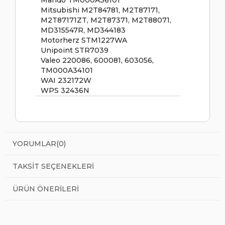
Mitsubishi M2T84781, M2T87171,
M2T87171ZT, M2T87371, M2T88071,
MD315547R, MD344183
Motorherz STM1227WA
Unipoint STR7039
Valeo 220086, 600081, 603056,
TM000A34101
WAI 232172W
WPS 32436N
YORUMLAR
(0)
TAKSIT SEÇENEKLERI
ÜRÜN ÖNERILERI