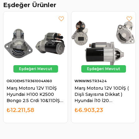
Eşdeğer Ürünler
ORJOEMSTR361004A160
WINWINSTR3424
Marş Motoru 12V 11DİŞ
Marş Motoru 12V 10DİŞ (
Hyundai H100 K2500
Dişli Sayısına Dikkat )
Bongo 2.5 Crdi 10&11DİŞ
Hyundai İ10 İ20
Oluyor Starex H100 | ORJ
3610003401 | WINWIN
₺12.211,58
₺6.903,23
OEMSTR361004A160
STR3424