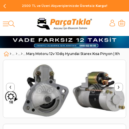
2500 TL ve Üzeri Alışverişlerinizde
Ücretsiz Kargo!
Marş Motoru 12v 10diş Hyundai Starex Kısa Pinyon | Ith Str
‹
›