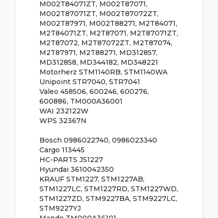
M002T84071ZT, M002T87071,
M002T87071ZT, M002T87072ZT,
M002T87971, M002T88271, M2T84071,
M2T84071ZT, M2T87071, M2T87071ZT,
M2T87072, M2T87072ZT, M2T87074,
M2T87971, M2T88271, MD312857,
MD312858, MD344182, MD348221
Motorherz STM1140RB, STM1140WA
Unipoint STR7040, STR7041
Valeo 458506, 600246, 600276,
600886, TM000A36001
WAI 232122W
WPS 32367N
Bosch 0986022740, 0986023340
Cargo 113445
HC-PARTS JS1227
Hyundai 3610042350
KRAUF STM1227, STM1227AB,
STM1227LC, STM1227RD, STM1227WD,
STM1227ZD, STM9227BA, STM9227LC,
STM9227YJ
Mando TM000A36101