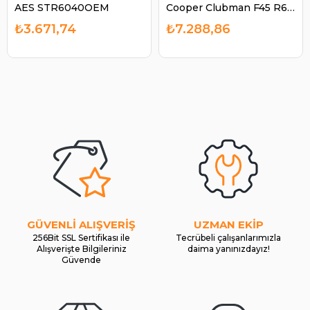
AES STR6040OEM
Cooper Clubman F45 R60
| BOSCH 1986S00652
₺3.671,74
₺7.288,86
GÜVENLİ ALIŞVERİŞ
UZMAN EKİP
256Bit SSL Sertifikası ile
Tecrübeli çalışanlarımızla
Alışverişte Bilgileriniz
daima yanınızdayız!
Güvende