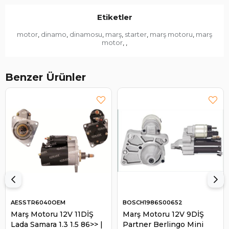
Etiketler
motor
dinamo
dinamosu
marş
starter
marş motoru
marş
,
,
,
,
,
,
motor
,
,
Benzer Ürünler
AESSTR6040OEM
BOSCH1986S00652
Marş Motoru 12V 11DİŞ
Marş Motoru 12V 9DİŞ
Lada Samara 1.3 1.5 86>> |
Partner Berlingo Mini