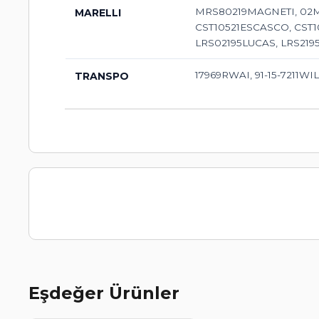
MRS80219MAGNETI, 02M
MARELLI
CST10521ESCASCO, CST1
LRS02195LUCAS, LRS2195
17969RWAI, 91-15-721
TRANSPO
Eşdeğer Ürünler