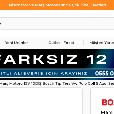
Alternatör ve Marş Motorlarında Çok Özel Fiyatlar!
Yeni Ürünler
Outlet - Fırsat
Müşteri Yoru
Marş Motoru 12V 10DİŞ Bosch Tip Ters Vw Polo Golf 5 Audi S
Marş 