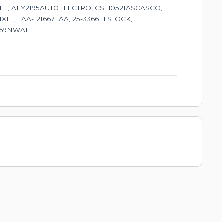
L, AEY2195AUTOELECTRO, CST10521ASCASCO,
IE, EAA-121667EAA, 25-3366ELSTOCK,
7969NWAI