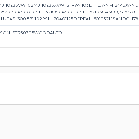
911023SVW, 02M911023SXVW, STRW4103EFFE, ANM12445XANDE
0521GSCASCO, CST10521OSCASCO, CST10521RSCASCO, S-6270DIX
LUCAS, 300.581.102PSH, 20401125OEREAL, 6010521.1SANDO, 1
1WILSON, STR50305WOODAUTO