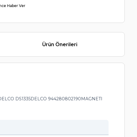
nce Haber Ver
Ürün Önerileri
25DELCO DS1335DELCO 944280802190MAGNETI