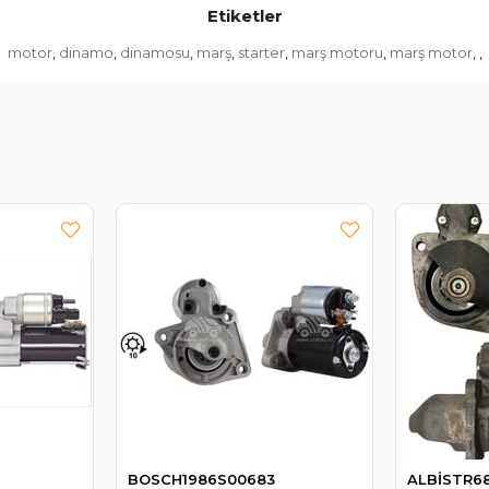
Etiketler
motor
dinamo
dinamosu
marş
starter
marş motoru
marş motor
,
,
,
,
,
,
,
,
BOSCH1986S00683
ALBİSTR6