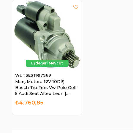
WUTSESTR17969
Marş Motoru 12V 10DİŞ
Bosch Tip Ters Vw Polo Golf
5 Audi Seat Alteo Leon |
WUTSE STR17969
₺4.760,85