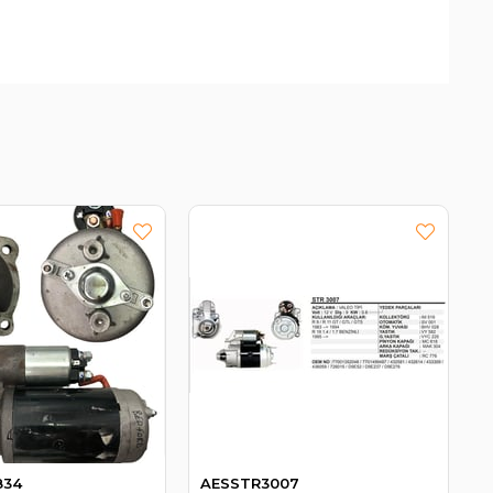
834
AESSTR3007