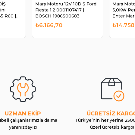
DİŞ
Marş Motoru 12V 10DİŞ Ford
Marş Moto
ini
Fiesta 1.2 0001107417 |
3,0KW Per
5 R60 |
BOSCH 1986S00683
Enter Mar
2
STR6834
₺6.166,70
₺14.758
UZMAN EKİP
ÜCRETSİZ KARG
beli çalışanlarımızla daima
Türkiye’nin her yerine 250
yanınızdayız!
üzeri ücretsiz kargo!