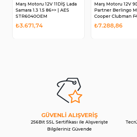
Marş Motoru 12V 11DİŞ Lada
Marş Motoru 12V 9
Samara 1.3 1.5 86>> | AES
Partner Berlingo M
STR6040OEM
Cooper Clubman F4
BOSCH 1986S0065
₺3.671,74
₺7.288,86
GÜVENLİ ALIŞVERİŞ
256Bit SSL Sertifikası ile Alışverişte
Tecrü
Bilgileriniz Güvende