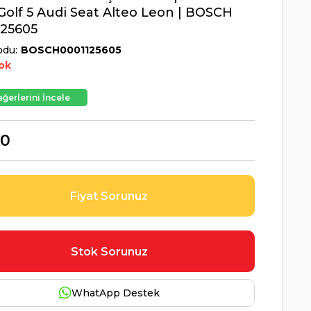
Golf 5 Audi Seat Alteo Leon | BOSCH
125605
odu
BOSCH0001125605
ok
ğerlerini İncele
00
Fiyat Sorunuz
Stok Sorunuz
WhatApp Destek