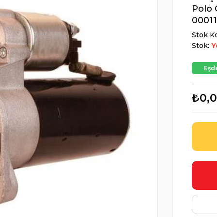
Polo 
0001
Stok K
Stok:
Y
Eşde
₺0,