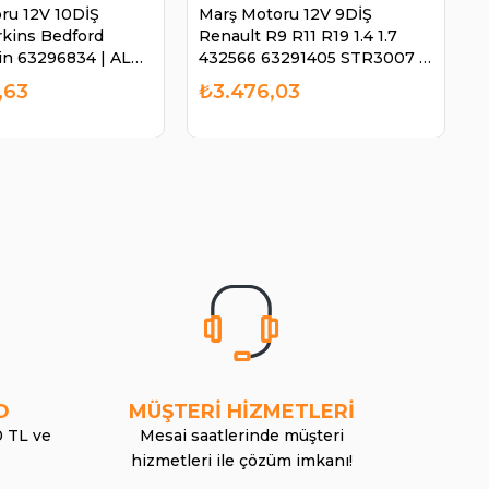
ru 12V 10DİŞ
Marş Motoru 12V 9DİŞ
kins Bedford
Renault R9 R11 R19 1.4 1.7
in 63296834 | ALBİ
432566 63291405 STR3007 |
AES STR3007
,63
₺3.476,03
O
MÜŞTERİ HİZMETLERİ
0 TL ve
Mesai saatlerinde müşteri
hizmetleri ile çözüm imkanı!