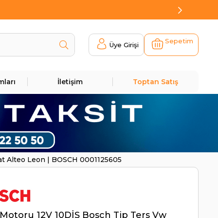
Sepetim
Üye Girişi
mları
İletişim
Toptan Satış
eat Alteo Leon | BOSCH 0001125605
Motoru 12V 10DİŞ Bosch Tip Ters Vw