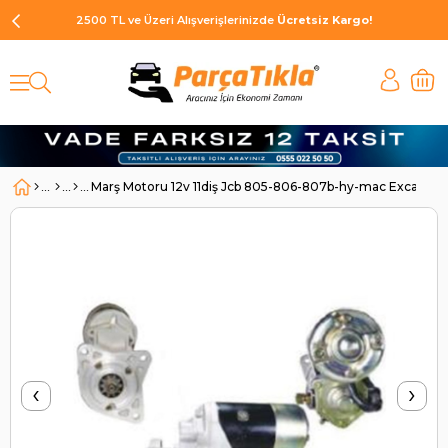
2500 TL ve Üzeri Alışverişlerinizde
Ücretsiz Kargo!
Marş Motoru 12v 11diş Jcb 805-806-807b-hy-mac Excavatö
‹
›