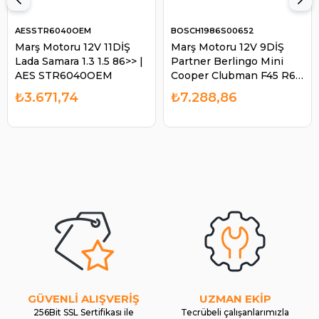
AESSTR6040OEM
BOSCH1986S00652
Marş Motoru 12V 11DİŞ
Marş Motoru 12V 9DİŞ
Lada Samara 1.3 1.5 86>> |
Partner Berlingo Mini
AES STR6040OEM
Cooper Clubman F45 R60
| BOSCH 1986S00652
₺3.671,74
₺7.288,86
GÜVENLİ ALIŞVERİŞ
UZMAN EKİP
256Bit SSL Sertifikası ile
Tecrübeli çalışanlarımızla