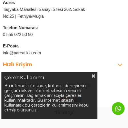
Adres
Taşyaka Mahallesi Sanayi Sitesi 262. Sokak
No:25 | Fethiye/Muğla
Telefon Numarası
0 555 022 50 50
E-Posta
info@parcatikla.com
Hızlı Erişim
Çerez Kullanımı
©2025
Parcatikla.com
| Tüm Hakları Saklıdır.
Bu internet sitesinde, kullanıcı deneyimini
geliştirmek ve internet sitesinin verimli
çalışmasını sağlamak amacıyla çerezler
kullanılmaktadır. Bu internet sitesini
kullanarak bu çerezlerin kullanılmasını kabul
etmiş olursunuz.