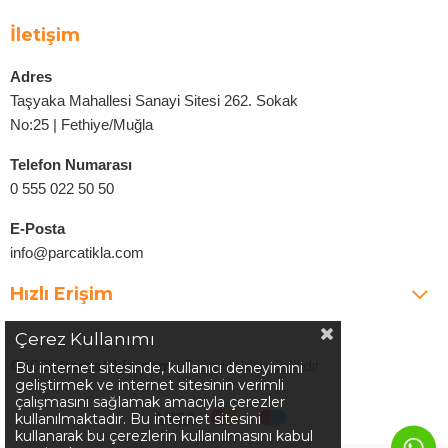
İletişim
Adres
Taşyaka Mahallesi Sanayi Sitesi 262. Sokak
No:25 | Fethiye/Muğla
Telefon Numarası
0 555 022 50 50
E-Posta
info@parcatikla.com
Hızlı Erişim
Çerez Kullanımı
©2025
Parcatikla.com
| Tüm Hakları Saklıdır.
Bu internet sitesinde, kullanıcı deneyimini
geliştirmek ve internet sitesinin verimli
çalışmasını sağlamak amacıyla çerezler
kullanılmaktadır. Bu internet sitesini
kullanarak bu çerezlerin kullanılmasını kabul