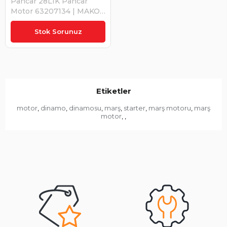
Pancar 28LIK Pancar
Motor 63207134 | MAKO
63207134
₺21.985,00
Stok Sorunuz
Etiketler
motor
dinamo
dinamosu
marş
starter
marş motoru
marş
,
,
,
,
,
,
motor
,
,