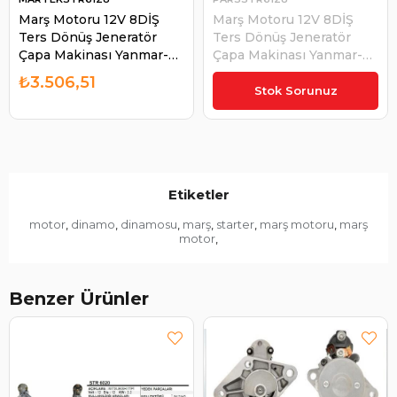
Marş Motoru 12V 8DİŞ
Marş Motoru 12V 8DİŞ
Ters Dönüş Jeneratör
Ters Dönüş Jeneratör
Çapa Makinası Yanmar-
Çapa Makinası Yanmar-
kıpar-kama-aksa-palmera
kıpar-kama-aksa-palmera
₺3.506,51
₺2.595,68
| MARTEK STR6128
| PARS STR6128
Stok Sorunuz
Etiketler
motor
dinamo
dinamosu
marş
starter
marş motoru
marş
,
,
,
,
,
,
motor
,
Benzer Ürünler