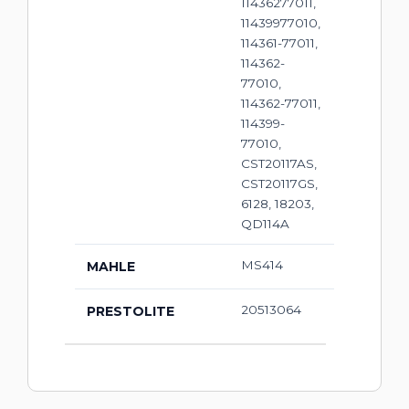
11436277011,
11439977010,
114361-77011,
114362-
77010,
114362-77011,
114399-
77010,
CST20117AS,
CST20117GS,
6128, 18203,
QD114A
MS414
MAHLE
20513064
PRESTOLITE