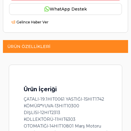
WhatApp Destek
Gelince Haber Ver
ÜRÜN ÖZELLIKLERI
Ürün İçeriği
ÇATALI-19.1HIT0061 YASTIĞI-15HIT1742
KÖMÜR*YUVA-13HIT10300
DİŞLİSİ-12HIT2313
KOLLEKTÖRÜ-11HIT6303
OTOMATİĞİ-14HIT10801 Marş Motoru