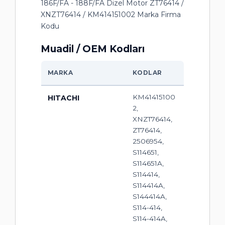
186F/FA - 188F/FA Dizel Motor ZT76414 /
XNZT76414 / KM414151002 Marka Firma
Kodu
Muadil / OEM Kodları
MARKA
KODLAR
KM41415100
HITACHI
2,
XNZT76414,
ZT76414,
2506954,
S114651,
S114651A,
S114414,
S114414A,
S144414A,
S114-414,
S114-414A,