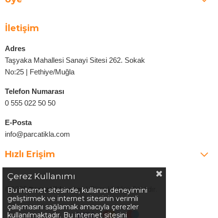
İletişim
Adres
Taşyaka Mahallesi Sanayi Sitesi 262. Sokak
No:25 | Fethiye/Muğla
Telefon Numarası
0 555 022 50 50
E-Posta
info@parcatikla.com
Hızlı Erişim
Çerez Kullanımı
©2025
Parcatikla.com
| Tüm Hakları Saklıdır.
Bu internet sitesinde, kullanıcı deneyimini
geliştirmek ve internet sitesinin verimli
çalışmasını sağlamak amacıyla çerezler
kullanılmaktadır. Bu internet sitesini