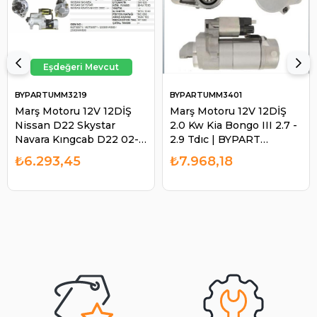
BYPARTUMM3219
BYPARTUMM3401
Marş Motoru 12V 12DİŞ
Marş Motoru 12V 12DİŞ
Nissan D22 Skystar
2.0 Kw Kia Bongo III 2.7 -
Navara Kıngcab D22 02-
2.9 Tdıc | BYPART
UMM3219 | BYPART
UMM3401
₺6.293,45
₺7.968,18
UMM3219