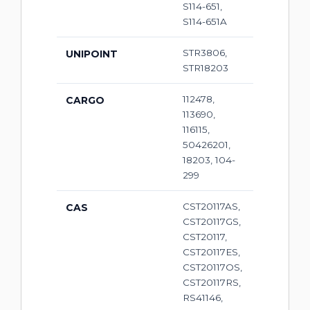
S114-651,
S114-651A
STR3806,
UNIPOINT
STR18203
112478,
CARGO
113690,
116115,
50426201,
18203, 104-
299
CST20117AS,
CAS
CST20117GS,
CST20117,
CST20117ES,
CST20117OS,
CST20117RS,
RS41146,