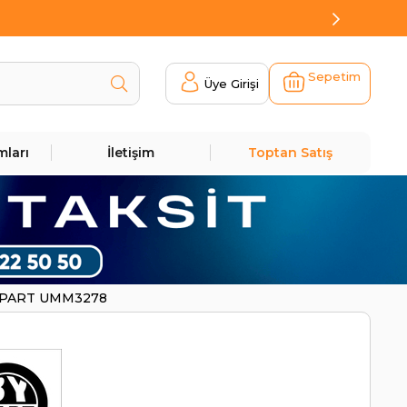
Sepetim
Üye Girişi
mları
İletişim
Toptan Satış
 BYPART UMM3278