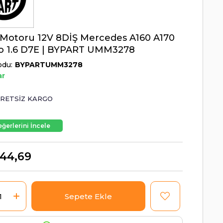
Motoru 12V 8DİŞ Mercedes A160 A170
o 1.6 D7E | BYPART UMM3278
odu
BYPARTUMM3278
ar
RETSIZ KARGO
ğerlerini İncele
44,69