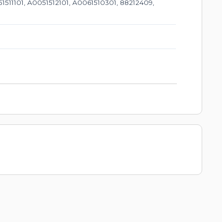
1511101, A0051512101, A0061510301, 88212409,