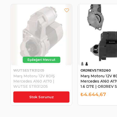
WUTSESTR31205
ORJREVSTR3260
Marş Motoru 12V 8DİŞ
Marş Motoru 12V 8
Mercedes A160 A170 |
Mercedes A160 A17
WUTSE STR31205
1.6 D7E | ORJREV
₺5.118,43
₺4.644,67
Stok Sorunuz