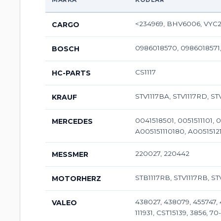
<234969, BHV6006, VYC26
CARGO
0986018570, 0986018571
BOSCH
CS1117
HC-PARTS
STV1117BA, STV1117RD, ST
KRAUF
0041518501, 0051511101, 
MERCEDES
A005151110180, A0051512
220027, 220442
MESSMER
STB1117RB, STV1117RB, 
MOTORHERZ
438027, 438079, 455747,
VALEO
111931, CST15139, 3856, 7