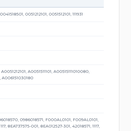
41518501, 0051212101, 0051512101, 111931
 A0051212101, A0051511101, A00515111010080,
1, A006151030180
986018570, 0986018571, F000AL0101, F009AL0101,
117, 8EA737575-001, 8EA012527-301, 42018571, 1117,