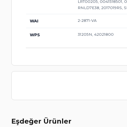
LRT00205, 0041518501, 00
RNLD7E38, 2017019RS, S
2-2871-VA
WAI
31205N, 42021800
WPS
Eşdeğer Ürünler