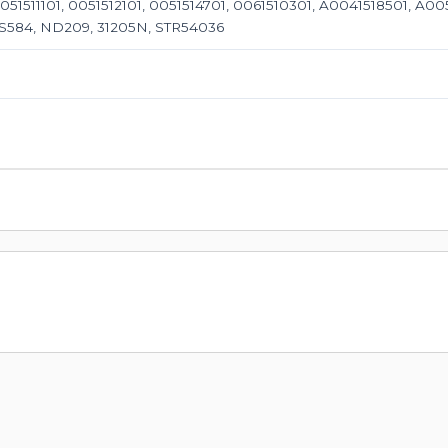
51511101, 0051512101, 0051514701, 0061510301, A0041518501, A005
S584, ND209, 31205N, STR54036