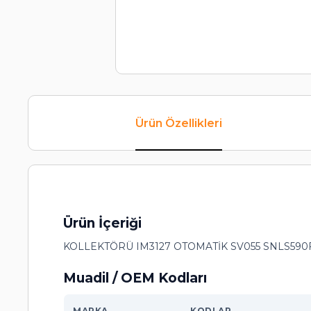
Ürün Özellikleri
Ürün İçeriği
KOLLEKTÖRÜ IM3127 OTOMATİK SV055 SNLS590F
Muadil / OEM Kodları
MARKA
KODLAR