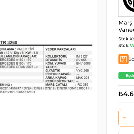
Marş 
Vane
Stok K
Stok:
V
ÜC
Eşde
₺4.6