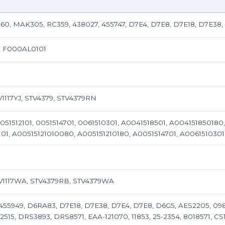
0, MAK305, RC359, 438027, 455747, D7E4, D7E8, D7E18, D7E38, 00
, F000AL0101
V1117YJ, STV4379, STV4379RN
0051512101, 0051514701, 0061510301, A0041518501, A004151850180,
101, A00515121010080, A005151210180, A0051514701, A006151030
STV1117WA, STV4379RB, STV4379WA
 455949, D6RA83, D7E18, D7E38, D7E4, D7E8, D6G5, AES2205, 0
0-2515, DRS3893, DRS8571, EAA-121070, 11853, 25-2354, 8018571, CS1