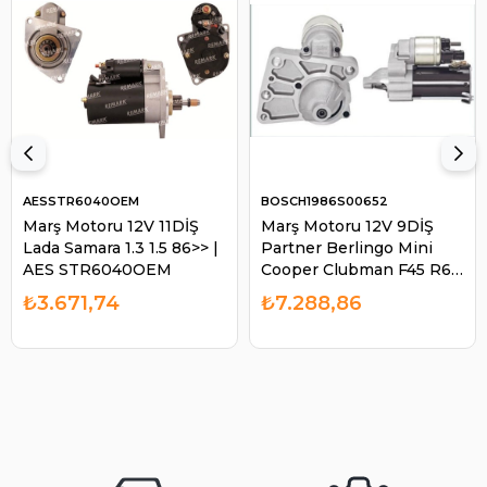
AESSTR6040OEM
BOSCH1986S00652
Marş Motoru 12V 11DİŞ
Marş Motoru 12V 9DİŞ
Lada Samara 1.3 1.5 86>> |
Partner Berlingo Mini
AES STR6040OEM
Cooper Clubman F45 R60
| BOSCH 1986S00652
₺3.671,74
₺7.288,86