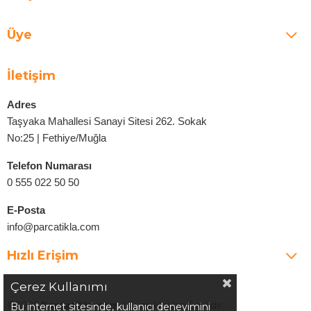
Üye
İletişim
Adres
Taşyaka Mahallesi Sanayi Sitesi 262. Sokak
No:25 | Fethiye/Muğla
Telefon Numarası
0 555 022 50 50
E-Posta
info@parcatikla.com
Hızlı Erişim
Çerez Kullanımı
©2025
Parcatikla.com
| Tüm Hakları Saklıdır.
Bu internet sitesinde, kullanıcı deneyimini