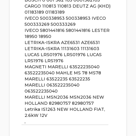
BOSCH 0 001 362 105 0001362105
CARGO 110813 110813 DEUTZ AG (KHD)
01183189 01183189
IVECO 500338953 500338953 IVECO
500333269 500333269
IVECO 5801441816 5801441816 LESTER
18950 18950
LETRIKA-ISKRA AZE6531 AZE6531
LETRIKA-ISKRA 11131603 11131603
LUCAS LRS01976 LRS01976 LUCAS
LRS1976 LRS1976
MAGNETI MARELLI 63522235040
63522235040 MAHLE MS 78 MS78
MARELLI 63522235 63522235
MARELLI 063522235040
063522235040
MARELLI MSN2036 MSN2036 NEW
HOLLAND 82980757 82980757
Letrika IS1263 NEW HOLLAND FIAT,
2.6kW 12V
,