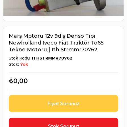
Marş Motoru 12v 9diş Denso Tipi
Newholland Iveco Fiat Traktör Td65
Tekne Motoru | Ith Strmmr70762
Stok Kodu
ITHSTRMMR70762
Stok:
Yok
₺0,00
Fiyat Sorunuz
Stok Sorunuz