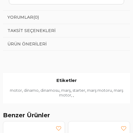
YORUMLAR
(0)
TAKSIT SEÇENEKLERI
ÜRÜN ÖNERILERI
Etiketler
motor
dinamo
dinamosu
marş
starter
marş motoru
marş
,
,
,
,
,
,
motor
,
,
Benzer Ürünler