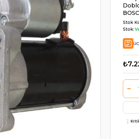
Doblo
BOSC
Stok K
Stok:
V
ÜC
₺7.2
Krit