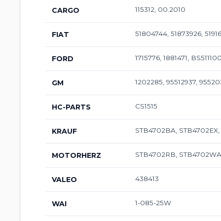
115312, 00.2010
CARGO
51804744, 51873926, 519161
FIAT
1715776, 1881471, BS51110
FORD
1202285, 95512937, 95520
GM
CS1515
HC-PARTS
STB4702BA, STB4702EX
KRAUF
STB4702RB, STB4702W
MOTORHERZ
438413
VALEO
1-085-25W
WAI