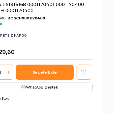
 1 51916168 0001170401 0001170400 |
H 0001170400
odu
BOSCH0001170400
ar
RETSIZ KARGO
29,60
WhatApp Destek
ik Stok