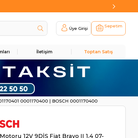
Sepetim
Üye Girişi
mları
İletişim
Toptan Satış
8 0001170401 0001170400 | BOSCH 0001170400
Motoru 12V 9DİŞ Fiat Bravo II 1.4 07-