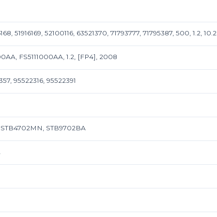
68, 51916169, 52100116, 63521370, 71793777, 71795387, 500, 1.2, 10.
00AA, FS5111000AA, 1.2, [FP4], 2008
357, 95522316, 95522391
, STB4702MN, STB9702BA
A