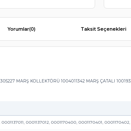
Yorumlar
(0)
Taksit Seçenekleri
9305227 MARŞ KOLLEKTÖRÜ 1004011342 MARŞ ÇATALI 100193
, 0001137011, 0001137012, 0001170400, 0001170401, 000117040