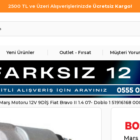
2500 TL ve Üzeri Alışverişlerinizde
Ücretsiz Kargo!
Yeni Ürünler
Outlet - Fırsat
Müşteri Yoru
Marş Motoru 12V 9DİŞ Fiat Bravo II 1.4 07- Doblo 1 5191616
Marş 